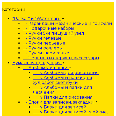
Категории
"Parker" и "Waterman"
+
- Карандаши механические и грифели
- Подарочные наборы
- Ручки 5-й пишущий узел
- Ручки гелевые
- Ручки перьевые
- Ручки роллеры
- Ручки шариковые
- Чернила и стержни, аксессуары
Бумажная продукция
+
- Альбомы и папки
+
↘ Альбомы для рисования
↘ Альбомы и папки для
худ.работ, скетчбуки
↘ Альбомы и папки для
черчения
↘ Папки для рисования
- Блоки для записей, закладки
+
↘ Блоки для записей
↘ Блоки для записей клейкие,