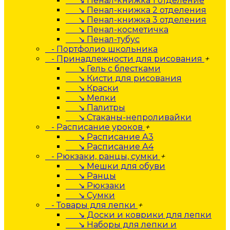
↘ Пенал-книжка 1 отделение
↘ Пенал-книжка 2 отделения
↘ Пенал-книжка 3 отделения
↘ Пенал-косметичка
↘ Пенал-тубус
- Портфолио школьника
- Принадлежности для рисования
+
↘ Гель с блестками
↘ Кисти для рисования
↘ Краски
↘ Мелки
↘ Палитры
↘ Стаканы-непроливайки
- Расписание уроков
+
↘ Расписание А3
↘ Расписание А4
- Рюкзаки, ранцы, сумки
+
↘ Мешки для обуви
↘ Ранцы
↘ Рюкзаки
↘ Сумки
- Товары для лепки
+
↘ Доски и коврики для лепки
↘ Наборы для лепки и