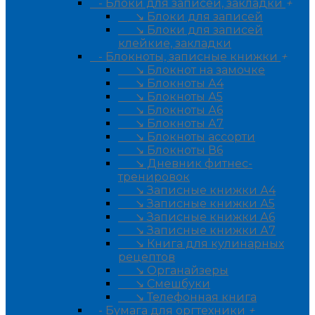
- Блоки для записей, закладки
+
↘ Блоки для записей
↘ Блоки для записей
клейкие, закладки
- Блокноты, записные книжки
+
↘ Блокнот на замочке
↘ Блокноты А4
↘ Блокноты А5
↘ Блокноты А6
↘ Блокноты А7
↘ Блокноты ассорти
↘ Блокноты В6
↘ Дневник фитнес-
тренировок
↘ Записные книжки А4
↘ Записные книжки А5
↘ Записные книжки А6
↘ Записные книжки А7
↘ Книга для кулинарных
рецептов
↘ Органайзеры
↘ Смешбуки
↘ Телефонная книга
- Бумага для оргтехники
+