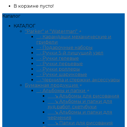
В корзине пусто!
Каталог
КАТАЛОГ
"Parker" и "Waterman"
+
- Карандаши механические и
грифели
- Подарочные наборы
- Ручки 5-й пишущий узел
- Ручки гелевые
- Ручки перьевые
- Ручки роллеры
- Ручки шариковые
- Чернила и стержни, аксессуары
Бумажная продукция
+
- Альбомы и папки
+
↘ Альбомы для рисования
↘ Альбомы и папки для
худ.работ, скетчбуки
↘ Альбомы и папки для
черчения
↘ Папки для рисования