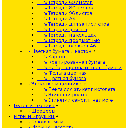
↘ Тетради 60 листов
↘ Тетради 80 листов
↘ Тетради 96 листов
↘ Тетради А4
↘ Тетради для записи слов
↘ Тетради для нот
↘ Тетради на кольцах
↘ Тетради предметные
↘ Тетрадь-блокнот А6
- Цветная бумага и картон
+
↘ Картон
↘ Крепированная бумага
↘ Набор картона и цветн.бумаги
↘ Фольга цветная
↘ Цветная бумага
- Этикетки и ценники
+
↘ Лента для этикет пистолета
↘ Этикетки ролик
↘ Этикетки самокл., на листе
Бытовая техника
+
- Шредеры
Игры и игрушки
+
- Головоломки
- Игрушки ассорти