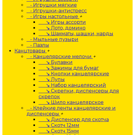
- Игрушки мягкие
- Игрушки-антистресс
- Игры настольные
+
↘ Игры ассорти
↘ Лото, домино
↘ Шахматы, шашки, нарды
- Мыльные пузыри
- Пазлы
Канцтовары
+
- Канцелярские мелочи
+
↘ Булавки
↘ Зажимы для бумаг
↘ Кнопки канцелярские
↘ Лупы
↘ Набор канцелярский
↘ Скрепки, диспенсеры для
скрепок
↘ Шило канцелярское
- Клейкие ленты канцелярские и
диспенсеры
+
↘ Диспенсер для скотча
↘ Скотч 12мм
↘ Скотч 15мм