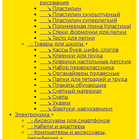
рисования
↘ Пластилин
↘ Пластилин скульптурный
↘ Пластилин суперлегкий
↘ Полимерная глина (пластика)
↘ Стеки, формочки для лепки
↘ Тесто для лепки
- Товары для школы
+
↘ Кассы букв, цифр, слогов
↘ Клеенки для труда
↘ Коврики настольные детские
↘ Набор первоклассника
↘ Органайзеры подвесные
↘ Папки для тетрадей и труда
↘ Плакаты обучающие
↘ Счетный материал
↘ Счеты
↘ Указки
↘ Фартуки, нарукавники
Электроника
+
- Аксессуары для смартфонов
- Кабели и адаптеры
- Компьютеры и аксессуары,
периферия
+