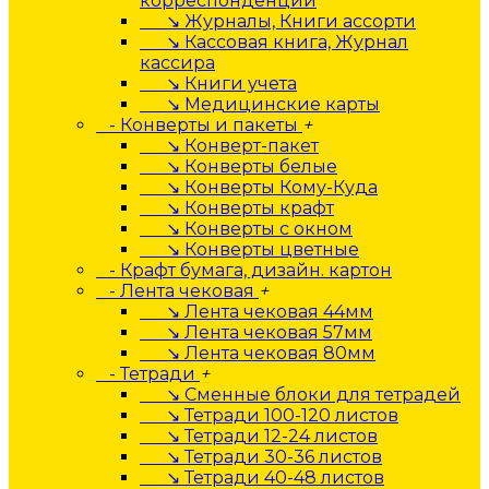
корреспонденции
↘ Журналы, Книги ассорти
↘ Кассовая книга, Журнал
кассира
↘ Книги учета
↘ Медицинские карты
- Конверты и пакеты
+
↘ Конверт-пакет
↘ Конверты белые
↘ Конверты Кому-Куда
↘ Конверты крафт
↘ Конверты с окном
↘ Конверты цветные
- Крафт бумага, дизайн. картон
- Лента чековая
+
↘ Лента чековая 44мм
↘ Лента чековая 57мм
↘ Лента чековая 80мм
- Тетради
+
↘ Сменные блоки для тетрадей
↘ Тетради 100-120 листов
↘ Тетради 12-24 листов
↘ Тетради 30-36 листов
↘ Тетради 40-48 листов