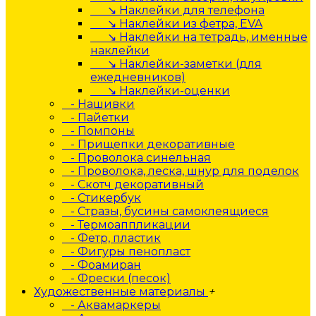
↘ Наклейки для телефона
↘ Наклейки из фетра, EVA
↘ Наклейки на тетрадь, именные
наклейки
↘ Наклейки-заметки (для
ежедневников)
↘ Наклейки-оценки
- Нашивки
- Пайетки
- Помпоны
- Прищепки декоративные
- Проволока синельная
- Проволока, леска, шнур для поделок
- Скотч декоративный
- Стикербук
- Стразы, бусины самоклеящиеся
- Термоаппликации
- Фетр, пластик
- Фигуры пенопласт
- Фоамиран
- Фрески (песок)
Художественные материалы
+
- Аквамаркеры