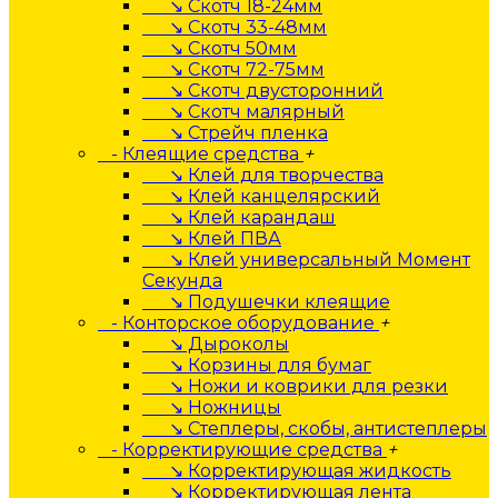
↘ Скотч 18-24мм
↘ Скотч 33-48мм
↘ Скотч 50мм
↘ Скотч 72-75мм
↘ Скотч двусторонний
↘ Скотч малярный
↘ Стрейч пленка
- Клеящие средства
+
↘ Клей для творчества
↘ Клей канцелярский
↘ Клей карандаш
↘ Клей ПВА
↘ Клей универсальный Момент
Секунда
↘ Подушечки клеящие
- Конторское оборудование
+
↘ Дыроколы
↘ Корзины для бумаг
↘ Ножи и коврики для резки
↘ Ножницы
↘ Степлеры, скобы, антистеплеры
- Корректирующие средства
+
↘ Корректирующая жидкость
↘ Корректирующая лента