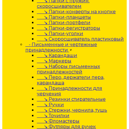
↘ Папки с пружин.
скоросшивателем
↘ Папки-конверты на кнопке
↘ Папки-планшеты
↘ Папки-портфели
↘ Папки-регистраторы
↘ Папки-уголки
↘ Скоросшиватель пластиковый
- Письменные и чертежные
принадлежности
+
↘ Карандаши
↘ Маркеры
↘ Наборы письменных
принадлежностей
↘ Перо, держатели пера,
карандаша
↘ Принадлежности для
черчения
↘ Резинки стирательные
↘ Ручки
↘ Стержни, чернила, тушь
↘ Точилки
↘ Фломастеры
↘ Футляры для ручек