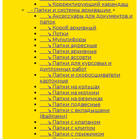
↘ Корректирующий карандаш
- Папки и системы архивации
+
↘ Аксессуары для документов и
папок
↘ Короб архивный
↘ Лотки
↘ Мультифоры
↘ Папки адресные
↘ Папки архивные
↘ Папки ассорти
↘ Папки для курсовых и
дипломных работ
↘ Папки и скоросшиватели
картонные
↘ Папки на кольцах
↘ Папки на молнии
↘ Папки на резинках
↘ Папки подвесные
↘ Папки с вкладышами
(файлами)
↘ Папки с клапаном
↘ Папки с клипом
↘ Папки с прижимом