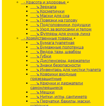
- Красота и здоровье
+
↘ Зеркала
↘ Косметички
↘ Маски для сна
↘ Повязки на голову
↘ Подголовники, подушки
↘ Уход за волосами и телом
↘ Футляры для очков, линз
- Хозяйственные товары
+
↘ Бумага туалетная
↘ Бумажные полотенца
↘ Ведра, тазы, швабры
↘ Губки
↘ Диспенсеры, держатели
↘ Знаки безопасности
↘ Инвентарь для чистки туалета
↘ Коврики входные
грязезащитные
↘ Крючки и держатели
самоклеящиеся
↘ Мешки
↘ Нитки, иглы, сантиметр
↘ Перчатки, бахилы, маски,
шапочки