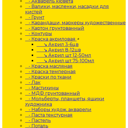
- Акварель кювета
- Валики, масленки, насадки для
кистей
- Грунт
- Карандаши, маркеры художественные
- Картон грунтованный
- Контуры
- Краска акриловая
+
↘ Акрил 3-6цв
↘ Акрил 8-12цв
↘ Акрил шт 12-50мл
↘ Акрил шт 75-100мл
- Краска масляная
- Краска темперная
- Краски по ткани
- Лак
- Мастихины
- МДФ грунтованный
- Мольберты, планшеты, ящики
художника
- Наборы худож. акварели
- Паста текстурная
- Пастель
- Поталь