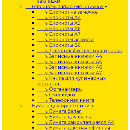
закладки
- Блокноты, записные книжки
+
↘ Блокнот на замочке
↘ Блокноты А4
↘ Блокноты А5
↘ Блокноты А6
↘ Блокноты А7
↘ Блокноты ассорти
↘ Блокноты В6
↘ Дневник фитнес-тренировок
↘ Записные книжки А4
↘ Записные книжки А5
↘ Записные книжки А6
↘ Записные книжки А7
↘ Книга для кулинарных
рецептов
↘ Органайзеры
↘ Смешбуки
↘ Телефонная книга
- Бумага для оргтехники
+
↘ Бумага белая
↘ Бумага для факса
↘ Бумага самоклеящаяся А4
↘ Бумага цветная офисная