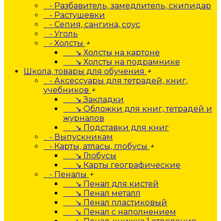
- Разбавитель, замедлитель, скипидар
- Растушевки
- Сепия, сангина, соус
- Уголь
- Холсты
+
↘ Холсты на картоне
↘ Холсты на подрамнике
Школа, товары для обучения
+
- Аксессуары для тетрадей, книг,
учебников
+
↘ Закладки
↘ Обложки для книг, тетрадей и
журналов
↘ Подставки для книг
- Выпускникам
- Карты, атласы, глобусы
+
↘ Глобусы
↘ Карты географические
- Пеналы
+
↘ Пенал для кистей
↘ Пенал металл
↘ Пенал пластиковый
↘ Пенал с наполнением