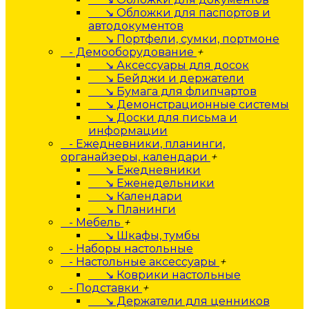
↘ Обложки для паспортов и
автодокументов
↘ Портфели, сумки, портмоне
- Демооборудование
+
↘ Аксессуары для досок
↘ Бейджи и держатели
↘ Бумага для флипчартов
↘ Демонстрационные системы
↘ Доски для письма и
информации
- Ежедневники, планинги,
органайзеры, календари
+
↘ Ежедневники
↘ Еженедельники
↘ Календари
↘ Планинги
- Мебель
+
↘ Шкафы, тумбы
- Наборы настольные
- Настольные аксессуары
+
↘ Коврики настольные
- Подставки
+
↘ Держатели для ценников