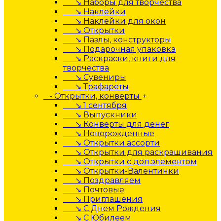
↘ Наборы для творчества
↘ Наклейки
↘ Наклейки для окон
↘ Открытки
↘ Пазлы, конструкторы
↘ Подарочная упаковка
↘ Раскраски, книги для
творчества
↘ Сувениры
↘ Трафареты
- Открытки, конверты
+
↘ 1 сентября
↘ Выпускники
↘ Конверты для денег
↘ Новорожденные
↘ Открытки ассорти
↘ Открытки для раскрашивания
↘ Открытки с доп.элементом
↘ Открытки-Валентинки
↘ Поздравляем
↘ Почтовые
↘ Приглашения
↘ С Днем Рождения
↘ С Юбилеем