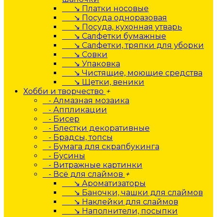
↘ Платки носовые
↘ Посуда одноразовая
↘ Посуда, кухонная утварь
↘ Салфетки бумажные
↘ Салфетки, тряпки для уборки
↘ Совки
↘ Упаковка
↘ Чистящие, моющие средства
↘ Щетки, веники
Хобби и творчество
+
- Алмазная мозаика
- Аппликации
- Бисер
- Блестки декоративные
- Брадсы, топсы
- Бумага для скрапбукинга
- Бусины
- Витражные картинки
- Всё для слаймов
+
↘ Ароматизаторы
↘ Баночки, чашки для слаймов
↘ Наклейки для слаймов
↘ Наполнители, посыпки