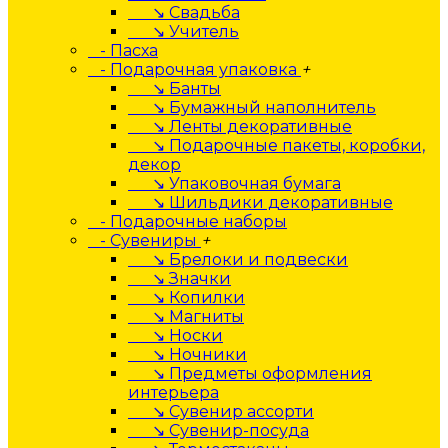
↘ Свадьба
↘ Учитель
- Пасха
- Подарочная упаковка
+
↘ Банты
↘ Бумажный наполнитель
↘ Ленты декоративные
↘ Подарочные пакеты, коробки,
декор
↘ Упаковочная бумага
↘ Шильдики декоративные
- Подарочные наборы
- Сувениры
+
↘ Брелоки и подвески
↘ Значки
↘ Копилки
↘ Магниты
↘ Носки
↘ Ночники
↘ Предметы оформления
интерьера
↘ Сувенир ассорти
↘ Сувенир-посуда