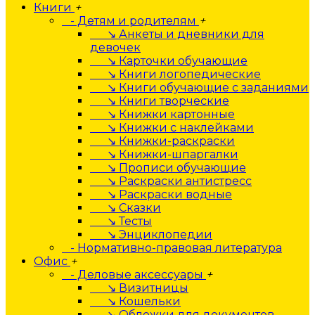
Книги
+
- Детям и родителям
+
↘ Анкеты и дневники для
девочек
↘ Карточки обучающие
↘ Книги логопедические
↘ Книги обучающие с заданиями
↘ Книги творческие
↘ Книжки картонные
↘ Книжки с наклейками
↘ Книжки-раскраски
↘ Книжки-шпаргалки
↘ Прописи обучающие
↘ Раскраски антистресс
↘ Раскраски водные
↘ Сказки
↘ Тесты
↘ Энциклопедии
- Нормативно-правовая литература
Офис
+
- Деловые аксессуары
+
↘ Визитницы
↘ Кошельки
↘ Обложки для документов