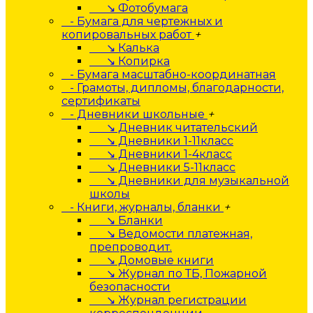
↘ Фотобумага
- Бумага для чертежных и
копировальных работ
+
↘ Калька
↘ Копирка
- Бумага масштабно-координатная
- Грамоты, дипломы, благодарности,
сертификаты
- Дневники школьные
+
↘ Дневник читательский
↘ Дневники 1-11класс
↘ Дневники 1-4класс
↘ Дневники 5-11класс
↘ Дневники для музыкальной
школы
- Книги, журналы, бланки
+
↘ Бланки
↘ Ведомости платежная,
препроводит.
↘ Домовые книги
↘ Журнал по ТБ, Пожарной
безопасности
↘ Журнал регистрации