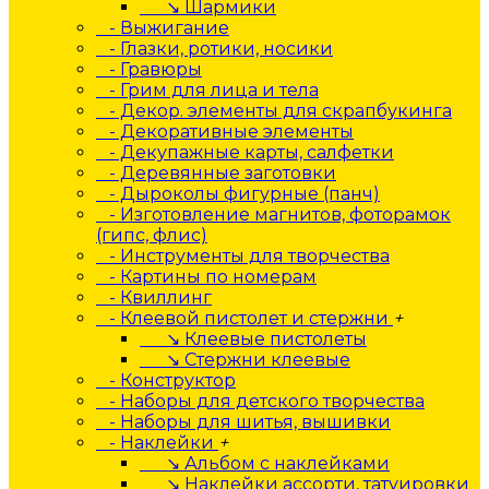
↘ Шармики
- Выжигание
- Глазки, ротики, носики
- Гравюры
- Грим для лица и тела
- Декор. элементы для скрапбукинга
- Декоративные элементы
- Декупажные карты, салфетки
- Деревянные заготовки
- Дыроколы фигурные (панч)
- Изготовление магнитов, фоторамок
(гипс, флис)
- Инструменты для творчества
- Картины по номерам
- Квиллинг
- Клеевой пистолет и стержни
+
↘ Клеевые пистолеты
↘ Стержни клеевые
- Конструктор
- Наборы для детского творчества
- Наборы для шитья, вышивки
- Наклейки
+
↘ Альбом с наклейками
↘ Наклейки ассорти, татуировки