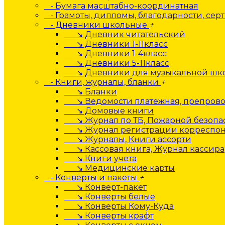
- Бумага масштабно-координатная
- Грамоты, дипломы, благодарности, сер
- Дневники школьные
+
↘ Дневник читательский
↘ Дневники 1-11класс
↘ Дневники 1-4класс
↘ Дневники 5-11класс
↘ Дневники для музыкальной шк
- Книги, журналы, бланки
+
↘ Бланки
↘ Ведомости платежная, препрово
↘ Домовые книги
↘ Журнал по ТБ, Пожарной безопа
↘ Журнал регистрации корреспо
↘ Журналы, Книги ассорти
↘ Кассовая книга, Журнал кассира
↘ Книги учета
↘ Медицинские карты
- Конверты и пакеты
+
↘ Конверт-пакет
↘ Конверты белые
↘ Конверты Кому-Куда
↘ Конверты крафт