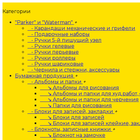
Категории
"Parker" и "Waterman"
+
- Карандаши механические и грифели
- Подарочные наборы
- Ручки 5-й пишущий узел
- Ручки гелевые
- Ручки перьевые
- Ручки роллеры
- Ручки шариковые
- Чернила и стержни, аксессуары
Бумажная продукция
+
- Альбомы и папки
+
↘ Альбомы для рисования
↘ Альбомы и папки для худ.работ, 
↘ Альбомы и папки для черчения
↘ Папки для рисования
- Блоки для записей, закладки
+
↘ Блоки для записей
↘ Блоки для записей клейкие, за
- Блокноты, записные книжки
+
↘ Блокнот на замочке