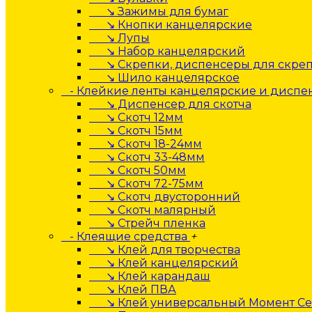
↘ Зажимы для бумаг
↘ Кнопки канцелярские
↘ Лупы
↘ Набор канцелярский
↘ Скрепки, диспенсеры для скре
↘ Шило канцелярское
- Клейкие ленты канцелярские и дисп
↘ Диспенсер для скотча
↘ Скотч 12мм
↘ Скотч 15мм
↘ Скотч 18-24мм
↘ Скотч 33-48мм
↘ Скотч 50мм
↘ Скотч 72-75мм
↘ Скотч двусторонний
↘ Скотч малярный
↘ Стрейч пленка
- Клеящие средства
+
↘ Клей для творчества
↘ Клей канцелярский
↘ Клей карандаш
↘ Клей ПВА
↘ Клей универсальный Момент Се