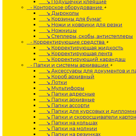
↘ Подушечки клеящие
- Конторское оборудование
+
↘ Дыроколы
↘ Корзины для бумаг
↘ Ножи и коврики для резки
↘ Ножницы
↘ Степлеры, скобы, антистеплеры
- Корректирующие средства
+
↘ Корректирующая жидкость
↘ Корректирующая лента
↘ Корректирующий карандаш
- Папки и системы архивации
+
↘ Аксессуары для документов и п
↘ Короб архивный
↘ Лотки
↘ Мультифоры
↘ Папки адресные
↘ Папки архивные
↘ Папки ассорти
↘ Папки для курсовых и дипломны
↘ Папки и скоросшиватели карто
↘ Папки на кольцах
↘ Папки на молнии
↘ Папки на резинках