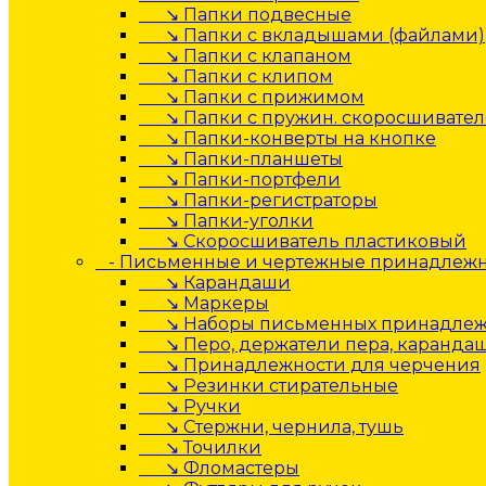
↘ Папки подвесные
↘ Папки с вкладышами (файлами)
↘ Папки с клапаном
↘ Папки с клипом
↘ Папки с прижимом
↘ Папки с пружин. скоросшивате
↘ Папки-конверты на кнопке
↘ Папки-планшеты
↘ Папки-портфели
↘ Папки-регистраторы
↘ Папки-уголки
↘ Скоросшиватель пластиковый
- Письменные и чертежные принадлеж
↘ Карандаши
↘ Маркеры
↘ Наборы письменных принадлеж
↘ Перо, держатели пера, каранда
↘ Принадлежности для черчения
↘ Резинки стирательные
↘ Ручки
↘ Стержни, чернила, тушь
↘ Точилки
↘ Фломастеры