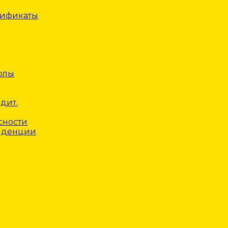
тификаты
олы
дит.
сности
нденции