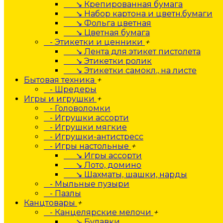
↘ Крепированная бумага
↘ Набор картона и цветн.бумаги
↘ Фольга цветная
↘ Цветная бумага
- Этикетки и ценники
+
↘ Лента для этикет пистолета
↘ Этикетки ролик
↘ Этикетки самокл., на листе
Бытовая техника
+
- Шредеры
Игры и игрушки
+
- Головоломки
- Игрушки ассорти
- Игрушки мягкие
- Игрушки-антистресс
- Игры настольные
+
↘ Игры ассорти
↘ Лото, домино
↘ Шахматы, шашки, нарды
- Мыльные пузыри
- Пазлы
Канцтовары
+
- Канцелярские мелочи
+
↘ Булавки