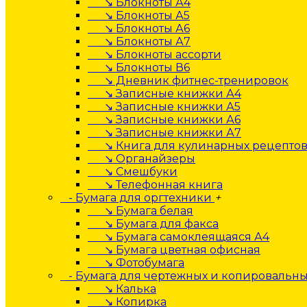
↘ Блокноты А4
↘ Блокноты А5
↘ Блокноты А6
↘ Блокноты А7
↘ Блокноты ассорти
↘ Блокноты В6
↘ Дневник фитнес-тренировок
↘ Записные книжки А4
↘ Записные книжки А5
↘ Записные книжки А6
↘ Записные книжки А7
↘ Книга для кулинарных рецепто
↘ Органайзеры
↘ Смешбуки
↘ Телефонная книга
- Бумага для оргтехники
+
↘ Бумага белая
↘ Бумага для факса
↘ Бумага самоклеящаяся А4
↘ Бумага цветная офисная
↘ Фотобумага
- Бумага для чертежных и копировальны
↘ Калька
↘ Копирка