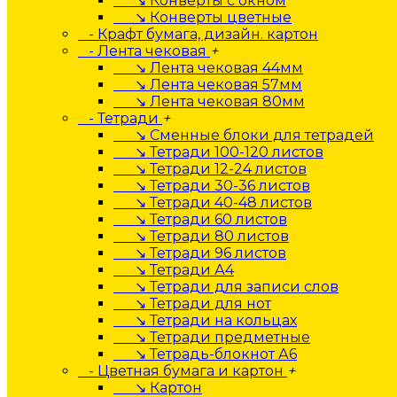
↘ Конверты с окном
↘ Конверты цветные
- Крафт бумага, дизайн. картон
- Лента чековая
+
↘ Лента чековая 44мм
↘ Лента чековая 57мм
↘ Лента чековая 80мм
- Тетради
+
↘ Сменные блоки для тетрадей
↘ Тетради 100-120 листов
↘ Тетради 12-24 листов
↘ Тетради 30-36 листов
↘ Тетради 40-48 листов
↘ Тетради 60 листов
↘ Тетради 80 листов
↘ Тетради 96 листов
↘ Тетради А4
↘ Тетради для записи слов
↘ Тетради для нот
↘ Тетради на кольцах
↘ Тетради предметные
↘ Тетрадь-блокнот А6
- Цветная бумага и картон
+
↘ Картон