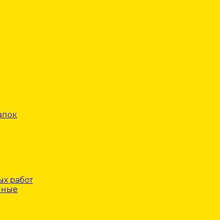
апок
х работ
нные