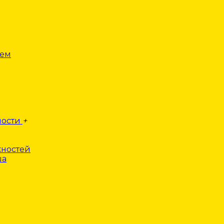
лем
ности
+
ностей
ша