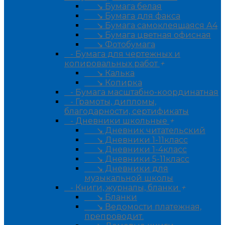
↘ Бумага белая
↘ Бумага для факса
↘ Бумага самоклеящаяся А4
↘ Бумага цветная офисная
↘ Фотобумага
- Бумага для чертежных и
копировальных работ
+
↘ Калька
↘ Копирка
- Бумага масштабно-координатная
- Грамоты, дипломы,
благодарности, сертификаты
- Дневники школьные
+
↘ Дневник читательский
↘ Дневники 1-11класс
↘ Дневники 1-4класс
↘ Дневники 5-11класс
↘ Дневники для
музыкальной школы
- Книги, журналы, бланки
+
↘ Бланки
↘ Ведомости платежная,
препроводит.