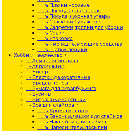
↘ Платки носовые
↘ Посуда одноразовая
↘ Посуда, кухонная утварь
↘ Салфетки бумажные
↘ Салфетки, тряпки для уборки
↘ Совки
↘ Упаковка
↘ Чистящие, моющие средства
↘ Щетки, веники
Хобби и творчество
+
- Алмазная мозаика
- Аппликации
- Бисер
- Блестки декоративные
- Брадсы, топсы
- Бумага для скрапбукинга
- Бусины
- Витражные картинки
- Всё для слаймов
+
↘ Ароматизаторы
↘ Баночки, чашки для слаймов
↘ Наклейки для слаймов
↘ Наполнители, посыпки