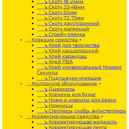
↘ Скотч 18-24мм
↘ Скотч 33-48мм
↘ Скотч 50мм
↘ Скотч 72-75мм
↘ Скотч двусторонний
↘ Скотч малярный
↘ Стрейч пленка
- Клеящие средства
+
↘ Клей для творчества
↘ Клей канцелярский
↘ Клей карандаш
↘ Клей ПВА
↘ Клей универсальный Момент
Секунда
↘ Подушечки клеящие
- Конторское оборудование
+
↘ Дыроколы
↘ Корзины для бумаг
↘ Ножи и коврики для резки
↘ Ножницы
↘ Степлеры, скобы, антистеплеры
- Корректирующие средства
+
↘ Корректирующая жидкость
↘ Корректирующая лента