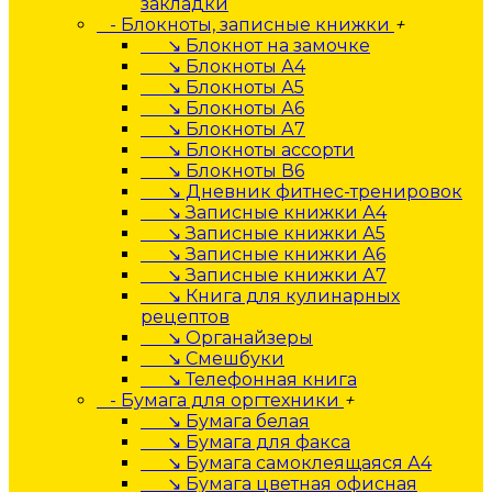
закладки
- Блокноты, записные книжки
+
↘ Блокнот на замочке
↘ Блокноты А4
↘ Блокноты А5
↘ Блокноты А6
↘ Блокноты А7
↘ Блокноты ассорти
↘ Блокноты В6
↘ Дневник фитнес-тренировок
↘ Записные книжки А4
↘ Записные книжки А5
↘ Записные книжки А6
↘ Записные книжки А7
↘ Книга для кулинарных
рецептов
↘ Органайзеры
↘ Смешбуки
↘ Телефонная книга
- Бумага для оргтехники
+
↘ Бумага белая
↘ Бумага для факса
↘ Бумага самоклеящаяся А4
↘ Бумага цветная офисная