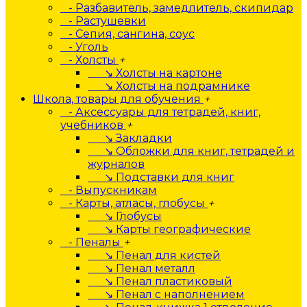
- Разбавитель, замедлитель, скипидар
- Растушевки
- Сепия, сангина, соус
- Уголь
- Холсты
+
↘ Холсты на картоне
↘ Холсты на подрамнике
Школа, товары для обучения
+
- Аксессуары для тетрадей, книг,
учебников
+
↘ Закладки
↘ Обложки для книг, тетрадей и
журналов
↘ Подставки для книг
- Выпускникам
- Карты, атласы, глобусы
+
↘ Глобусы
↘ Карты географические
- Пеналы
+
↘ Пенал для кистей
↘ Пенал металл
↘ Пенал пластиковый
↘ Пенал с наполнением