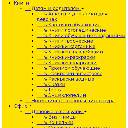
Книги
+
- Детям и родителям
+
↘ Анкеты и дневники для
девочек
↘ Карточки обучающие
↘ Книги логопедические
↘ Книги обучающие с заданиями
↘ Книги творческие
↘ Книжки картонные
↘ Книжки с наклейками
↘ Книжки-раскраски
↘ Книжки-шпаргалки
↘ Прописи обучающие
↘ Раскраски антистресс
↘ Раскраски водные
↘ Сказки
↘ Тесты
↘ Энциклопедии
- Нормативно-правовая литература
Офис
+
- Деловые аксессуары
+
↘ Визитницы
↘ Кошельки
↘ Обложки для документов