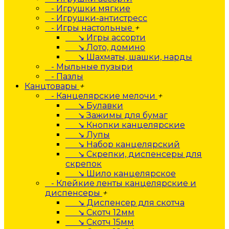
- Игрушки мягкие
- Игрушки-антистресс
- Игры настольные
+
↘ Игры ассорти
↘ Лото, домино
↘ Шахматы, шашки, нарды
- Мыльные пузыри
- Пазлы
Канцтовары
+
- Канцелярские мелочи
+
↘ Булавки
↘ Зажимы для бумаг
↘ Кнопки канцелярские
↘ Лупы
↘ Набор канцелярский
↘ Скрепки, диспенсеры для
скрепок
↘ Шило канцелярское
- Клейкие ленты канцелярские и
диспенсеры
+
↘ Диспенсер для скотча
↘ Скотч 12мм
↘ Скотч 15мм