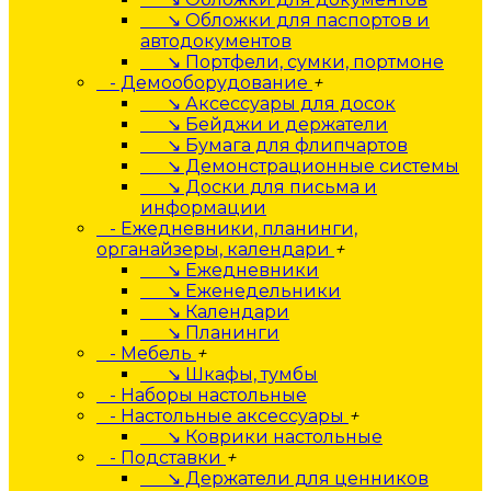
↘ Обложки для паспортов и
автодокументов
↘ Портфели, сумки, портмоне
- Демооборудование
+
↘ Аксессуары для досок
↘ Бейджи и держатели
↘ Бумага для флипчартов
↘ Демонстрационные системы
↘ Доски для письма и
информации
- Ежедневники, планинги,
органайзеры, календари
+
↘ Ежедневники
↘ Еженедельники
↘ Календари
↘ Планинги
- Мебель
+
↘ Шкафы, тумбы
- Наборы настольные
- Настольные аксессуары
+
↘ Коврики настольные
- Подставки
+
↘ Держатели для ценников