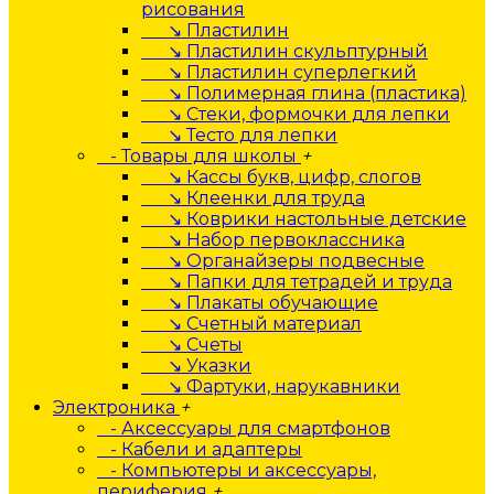
рисования
↘ Пластилин
↘ Пластилин скульптурный
↘ Пластилин суперлегкий
↘ Полимерная глина (пластика)
↘ Стеки, формочки для лепки
↘ Тесто для лепки
- Товары для школы
+
↘ Кассы букв, цифр, слогов
↘ Клеенки для труда
↘ Коврики настольные детские
↘ Набор первоклассника
↘ Органайзеры подвесные
↘ Папки для тетрадей и труда
↘ Плакаты обучающие
↘ Счетный материал
↘ Счеты
↘ Указки
↘ Фартуки, нарукавники
Электроника
+
- Аксессуары для смартфонов
- Кабели и адаптеры
- Компьютеры и аксессуары,
периферия
+