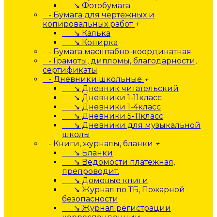
↘ Фотобумага
- Бумага для чертежных и
копировальных работ
+
↘ Калька
↘ Копирка
- Бумага масштабно-координатная
- Грамоты, дипломы, благодарности,
сертификаты
- Дневники школьные
+
↘ Дневник читательский
↘ Дневники 1-11класс
↘ Дневники 1-4класс
↘ Дневники 5-11класс
↘ Дневники для музыкальной
школы
- Книги, журналы, бланки
+
↘ Бланки
↘ Ведомости платежная,
препроводит.
↘ Домовые книги
↘ Журнал по ТБ, Пожарной
безопасности
↘ Журнал регистрации