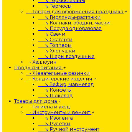
↘ Термостаканы
↘ Термосы
- Товары для оформления праздника
+
↘ Гирлянды-растяжки
↘ Колпаки, ободки, маски
↘ Посуда одноразовая
↘ Свечи
↘ Скатерти
↘ Топперы
↘ Хлопушки
↘ Шары воздушные
- Хеллоуин
Продукты питания
+
- Жевательные резинки
- Кондитерские изделия
+
↘ Зефир, мармелад
↘ Конфеты
↘ Шоколад
Товары для дома
+
- Гигиена и уход
- Инструменты и ремонт
+
↘ Изолента
↘ Рулетки
↘ Ручной инструмент