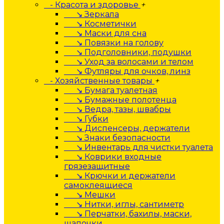
- Красота и здоровье
+
↘ Зеркала
↘ Косметички
↘ Маски для сна
↘ Повязки на голову
↘ Подголовники, подушки
↘ Уход за волосами и телом
↘ Футляры для очков, линз
- Хозяйственные товары
+
↘ Бумага туалетная
↘ Бумажные полотенца
↘ Ведра, тазы, швабры
↘ Губки
↘ Диспенсеры, держатели
↘ Знаки безопасности
↘ Инвентарь для чистки туалета
↘ Коврики входные
грязезащитные
↘ Крючки и держатели
самоклеящиеся
↘ Мешки
↘ Нитки, иглы, сантиметр
↘ Перчатки, бахилы, маски,
шапочки