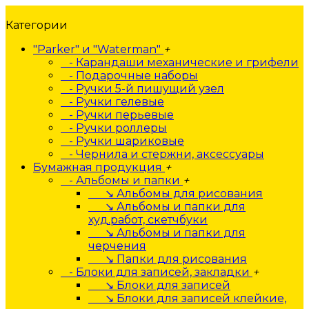
Категории
"Parker" и "Waterman"
+
- Карандаши механические и грифели
- Подарочные наборы
- Ручки 5-й пишущий узел
- Ручки гелевые
- Ручки перьевые
- Ручки роллеры
- Ручки шариковые
- Чернила и стержни, аксессуары
Бумажная продукция
+
- Альбомы и папки
+
↘ Альбомы для рисования
↘ Альбомы и папки для
худ.работ, скетчбуки
↘ Альбомы и папки для
черчения
↘ Папки для рисования
- Блоки для записей, закладки
+
↘ Блоки для записей
↘ Блоки для записей клейкие,