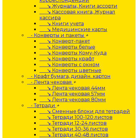
корреспонденции
↘ Журналы, Книги ассорти
↘ Кассовая книга, Журнал
кассира
↘ Книги учета
↘ Медицинские карты
- Конверты и пакеты
+
↘ Конверт-пакет
↘ Конверты белые
↘ Конверты Кому-Куда
↘ Конверты крафт
↘ Конверты с окном
↘ Конверты цветные
- Крафт бумага, дизайн. картон
- Лента чековая
+
↘ Лента чековая 44мм
↘ Лента чековая 57мм
↘ Лента чековая 80мм
- Тетради
+
↘ Сменные блоки для тетрадей
↘ Тетради 100-120 листов
↘ Тетради 12-24 листов
↘ Тетради 30-36 листов
↘ Тетради 40-48 листов