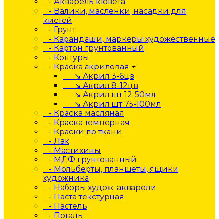
- Акварель кювета
- Валики, масленки, насадки для
кистей
- Грунт
- Карандаши, маркеры художественные
- Картон грунтованный
- Контуры
- Краска акриловая
+
↘ Акрил 3-6цв
↘ Акрил 8-12цв
↘ Акрил шт 12-50мл
↘ Акрил шт 75-100мл
- Краска масляная
- Краска темперная
- Краски по ткани
- Лак
- Мастихины
- МДФ грунтованный
- Мольберты, планшеты, ящики
художника
- Наборы худож. акварели
- Паста текстурная
- Пастель
- Поталь