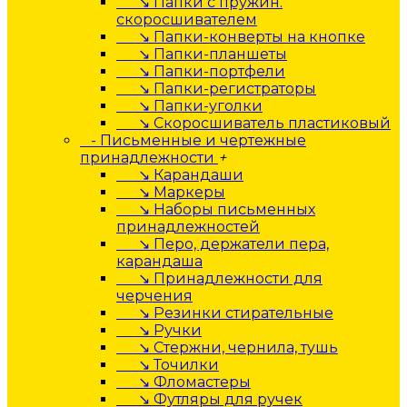
↘ Папки с пружин.
скоросшивателем
↘ Папки-конверты на кнопке
↘ Папки-планшеты
↘ Папки-портфели
↘ Папки-регистраторы
↘ Папки-уголки
↘ Скоросшиватель пластиковый
- Письменные и чертежные
принадлежности
+
↘ Карандаши
↘ Маркеры
↘ Наборы письменных
принадлежностей
↘ Перо, держатели пера,
карандаша
↘ Принадлежности для
черчения
↘ Резинки стирательные
↘ Ручки
↘ Стержни, чернила, тушь
↘ Точилки
↘ Фломастеры
↘ Футляры для ручек