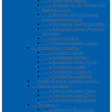
↘ Домовые книги
↘ Журнал по ТБ, Пожарной
безопасности
↘ Журнал регистрации
корреспонденции
↘ Журналы, Книги ассорти
↘ Кассовая книга, Журнал
кассира
↘ Книги учета
↘ Медицинские карты
- Конверты и пакеты
+
↘ Конверт-пакет
↘ Конверты белые
↘ Конверты Кому-Куда
↘ Конверты крафт
↘ Конверты с окном
↘ Конверты цветные
- Крафт бумага, дизайн. картон
- Лента чековая
+
↘ Лента чековая 44мм
↘ Лента чековая 57мм
↘ Лента чековая 80мм
- Тетради
+
↘ Сменные блоки для