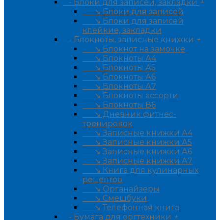
- Блоки для записей, закладки
+
↘ Блоки для записей
↘ Блоки для записей
клейкие, закладки
- Блокноты, записные книжки
+
↘ Блокнот на замочке
↘ Блокноты А4
↘ Блокноты А5
↘ Блокноты А6
↘ Блокноты А7
↘ Блокноты ассорти
↘ Блокноты В6
↘ Дневник фитнес-
тренировок
↘ Записные книжки А4
↘ Записные книжки А5
↘ Записные книжки А6
↘ Записные книжки А7
↘ Книга для кулинарных
рецептов
↘ Органайзеры
↘ Смешбуки
↘ Телефонная книга
- Бумага для оргтехники
+