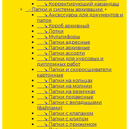
↘ Корректирующий карандаш
- Папки и системы архивации
+
↘ Аксессуары для документов и
папок
↘ Короб архивный
↘ Лотки
↘ Мультифоры
↘ Папки адресные
↘ Папки архивные
↘ Папки ассорти
↘ Папки для курсовых и
дипломных работ
↘ Папки и скоросшиватели
картонные
↘ Папки на кольцах
↘ Папки на молнии
↘ Папки на резинках
↘ Папки подвесные
↘ Папки с вкладышами
(файлами)
↘ Папки с клапаном
↘ Папки с клипом
↘ Папки с прижимом