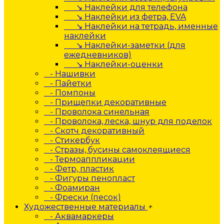
↘ Наклейки для телефона
↘ Наклейки из фетра, EVA
↘ Наклейки на тетрадь, именные
наклейки
↘ Наклейки-заметки (для
ежедневников)
↘ Наклейки-оценки
- Нашивки
- Пайетки
- Помпоны
- Прищепки декоративные
- Проволока синельная
- Проволока, леска, шнур для поделок
- Скотч декоративный
- Стикербук
- Стразы, бусины самоклеящиеся
- Термоаппликации
- Фетр, пластик
- Фигуры пенопласт
- Фоамиран
- Фрески (песок)
Художественные материалы
+
- Аквамаркеры