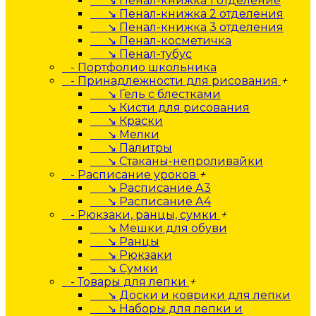
↘ Пенал-книжка 1 отделение
↘ Пенал-книжка 2 отделения
↘ Пенал-книжка 3 отделения
↘ Пенал-косметичка
↘ Пенал-тубус
- Портфолио школьника
- Принадлежности для рисования
+
↘ Гель с блестками
↘ Кисти для рисования
↘ Краски
↘ Мелки
↘ Палитры
↘ Стаканы-непроливайки
- Расписание уроков
+
↘ Расписание А3
↘ Расписание А4
- Рюкзаки, ранцы, сумки
+
↘ Мешки для обуви
↘ Ранцы
↘ Рюкзаки
↘ Сумки
- Товары для лепки
+
↘ Доски и коврики для лепки
↘ Наборы для лепки и