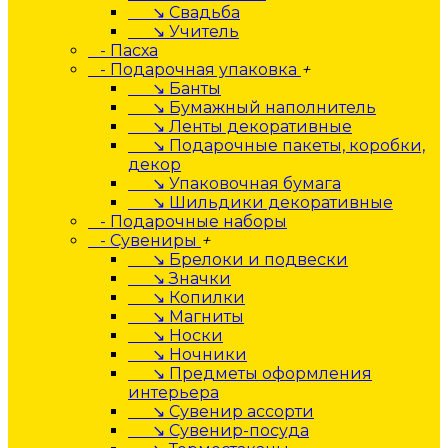
↘ Свадьба
↘ Учитель
- Пасха
- Подарочная упаковка
+
↘ Банты
↘ Бумажный наполнитель
↘ Ленты декоративные
↘ Подарочные пакеты, коробки,
декор
↘ Упаковочная бумага
↘ Шильдики декоративные
- Подарочные наборы
- Сувениры
+
↘ Брелоки и подвески
↘ Значки
↘ Копилки
↘ Магниты
↘ Носки
↘ Ночники
↘ Предметы оформления
интерьера
↘ Сувенир ассорти
↘ Сувенир-посуда