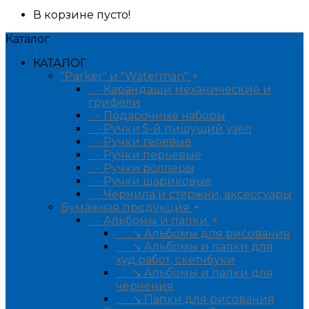
В корзине пусто!
Каталог
КАТАЛОГ
"Parker" и "Waterman"
+
- Карандаши механические и
грифели
- Подарочные наборы
- Ручки 5-й пишущий узел
- Ручки гелевые
- Ручки перьевые
- Ручки роллеры
- Ручки шариковые
- Чернила и стержни, аксессуары
Бумажная продукция
+
- Альбомы и папки
+
↘ Альбомы для рисования
↘ Альбомы и папки для
худ.работ, скетчбуки
↘ Альбомы и папки для
черчения
↘ Папки для рисования