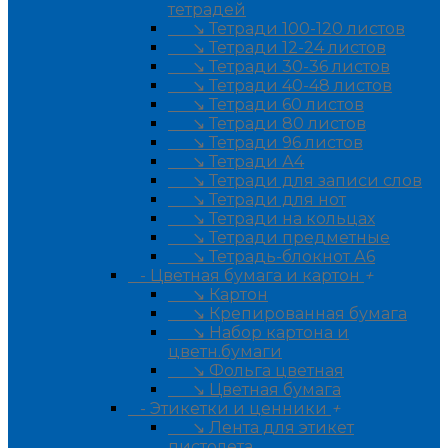
тетрадей
↘ Тетради 100-120 листов
↘ Тетради 12-24 листов
↘ Тетради 30-36 листов
↘ Тетради 40-48 листов
↘ Тетради 60 листов
↘ Тетради 80 листов
↘ Тетради 96 листов
↘ Тетради А4
↘ Тетради для записи слов
↘ Тетради для нот
↘ Тетради на кольцах
↘ Тетради предметные
↘ Тетрадь-блокнот А6
- Цветная бумага и картон
+
↘ Картон
↘ Крепированная бумага
↘ Набор картона и
цветн.бумаги
↘ Фольга цветная
↘ Цветная бумага
- Этикетки и ценники
+
↘ Лента для этикет
пистолета