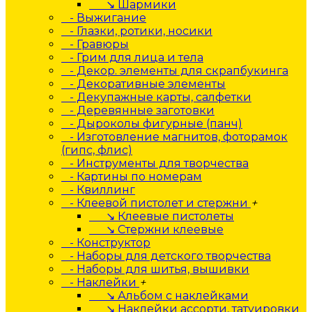
↘ Шармики
- Выжигание
- Глазки, ротики, носики
- Гравюры
- Грим для лица и тела
- Декор. элементы для скрапбукинга
- Декоративные элементы
- Декупажные карты, салфетки
- Деревянные заготовки
- Дыроколы фигурные (панч)
- Изготовление магнитов, фоторамок
(гипс, флис)
- Инструменты для творчества
- Картины по номерам
- Квиллинг
- Клеевой пистолет и стержни
+
↘ Клеевые пистолеты
↘ Стержни клеевые
- Конструктор
- Наборы для детского творчества
- Наборы для шитья, вышивки
- Наклейки
+
↘ Альбом с наклейками
↘ Наклейки ассорти, татуировки