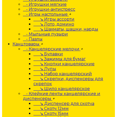
- Игрушки мягкие
- Игрушки-антистресс
- Игры настольные
+
↘ Игры ассорти
↘ Лото, домино
↘ Шахматы, шашки, нарды
- Мыльные пузыри
- Пазлы
Канцтовары
+
- Канцелярские мелочи
+
↘ Булавки
↘ Зажимы для бумаг
↘ Кнопки канцелярские
↘ Лупы
↘ Набор канцелярский
↘ Скрепки, диспенсеры для
скрепок
↘ Шило канцелярское
- Клейкие ленты канцелярские и
диспенсеры
+
↘ Диспенсер для скотча
↘ Скотч 12мм
↘ Скотч 15мм