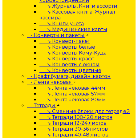
корреспонденции
↘ Журналы, Книги ассорти
↘ Кассовая книга, Журнал
кассира
↘ Книги учета
↘ Медицинские карты
- Конверты и пакеты
+
↘ Конверт-пакет
↘ Конверты белые
↘ Конверты Кому-Куда
↘ Конверты крафт
↘ Конверты с окном
↘ Конверты цветные
- Крафт бумага, дизайн. картон
- Лента чековая
+
↘ Лента чековая 44мм
↘ Лента чековая 57мм
↘ Лента чековая 80мм
- Тетради
+
↘ Сменные блоки для тетрадей
↘ Тетради 100-120 листов
↘ Тетради 12-24 листов
↘ Тетради 30-36 листов
↘ Тетради 40-48 листов