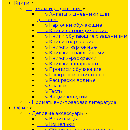
Книги
+
- Детям и родителям
+
↘ Анкеты и дневники для
девочек
↘ Карточки обучающие
↘ Книги логопедические
↘ Книги обучающие с заданиями
↘ Книги творческие
↘ Книжки картонные
↘ Книжки с наклейками
↘ Книжки-раскраски
↘ Книжки-шпаргалки
↘ Прописи обучающие
↘ Раскраски антистресс
↘ Раскраски водные
↘ Сказки
↘ Тесты
↘ Энциклопедии
- Нормативно-правовая литература
Офис
+
- Деловые аксессуары
+
↘ Визитницы
↘ Кошельки
↘ Обложки для документов