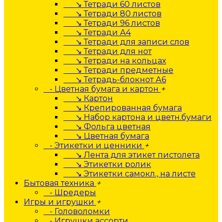
↘ Тетради 60 листов
↘ Тетради 80 листов
↘ Тетради 96 листов
↘ Тетради А4
↘ Тетради для записи слов
↘ Тетради для нот
↘ Тетради на кольцах
↘ Тетради предметные
↘ Тетрадь-блокнот А6
- Цветная бумага и картон
+
↘ Картон
↘ Крепированная бумага
↘ Набор картона и цветн.бумаги
↘ Фольга цветная
↘ Цветная бумага
- Этикетки и ценники
+
↘ Лента для этикет пистолета
↘ Этикетки ролик
↘ Этикетки самокл., на листе
Бытовая техника
+
- Шредеры
Игры и игрушки
+
- Головоломки
- Игрушки ассорти