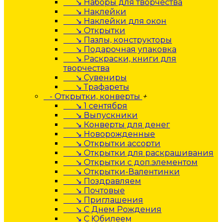
↘ Наборы для творчества
↘ Наклейки
↘ Наклейки для окон
↘ Открытки
↘ Пазлы, конструкторы
↘ Подарочная упаковка
↘ Раскраски, книги для
творчества
↘ Сувениры
↘ Трафареты
- Открытки, конверты
+
↘ 1 сентября
↘ Выпускники
↘ Конверты для денег
↘ Новорожденные
↘ Открытки ассорти
↘ Открытки для раскрашивания
↘ Открытки с доп.элементом
↘ Открытки-Валентинки
↘ Поздравляем
↘ Почтовые
↘ Приглашения
↘ С Днем Рождения
↘ С Юбилеем