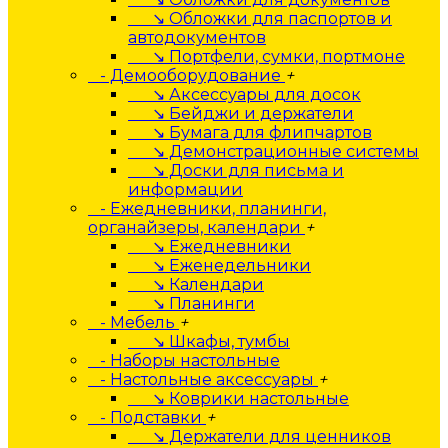
↘ Обложки для паспортов и
автодокументов
↘ Портфели, сумки, портмоне
- Демооборудование
+
↘ Аксессуары для досок
↘ Бейджи и держатели
↘ Бумага для флипчартов
↘ Демонстрационные системы
↘ Доски для письма и
информации
- Ежедневники, планинги,
органайзеры, календари
+
↘ Ежедневники
↘ Еженедельники
↘ Календари
↘ Планинги
- Мебель
+
↘ Шкафы, тумбы
- Наборы настольные
- Настольные аксессуары
+
↘ Коврики настольные
- Подставки
+
↘ Держатели для ценников