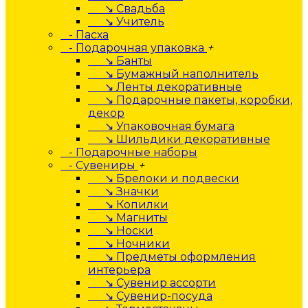
↘ Свадьба
↘ Учитель
- Пасха
- Подарочная упаковка
+
↘ Банты
↘ Бумажный наполнитель
↘ Ленты декоративные
↘ Подарочные пакеты, коробки,
декор
↘ Упаковочная бумага
↘ Шильдики декоративные
- Подарочные наборы
- Сувениры
+
↘ Брелоки и подвески
↘ Значки
↘ Копилки
↘ Магниты
↘ Носки
↘ Ночники
↘ Предметы оформления
интерьера
↘ Сувенир ассорти
↘ Сувенир-посуда