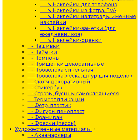
↘ Наклейки для телефона
↘ Наклейки из фетра, EVA
↘ Наклейки на тетрадь, именные
наклейки
↘ Наклейки-заметки (для
ежедневников)
↘ Наклейки-оценки
- Нашивки
- Пайетки
- Помпоны
- Прищепки декоративные
- Проволока синельная
- Проволока, леска, шнур для поделок
- Скотч декоративный
- Стикербук
- Стразы, бусины самоклеящиеся
- Термоаппликации
- Фетр, пластик
- Фигуры пенопласт
- Фоамиран
- Фрески (песок)
Художественные материалы
+
- Аквамаркеры