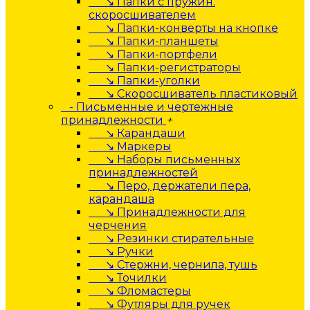
↘ Папки с пружин.
скоросшивателем
↘ Папки-конверты на кнопке
↘ Папки-планшеты
↘ Папки-портфели
↘ Папки-регистраторы
↘ Папки-уголки
↘ Скоросшиватель пластиковый
- Письменные и чертежные
принадлежности
+
↘ Карандаши
↘ Маркеры
↘ Наборы письменных
принадлежностей
↘ Перо, держатели пера,
карандаша
↘ Принадлежности для
черчения
↘ Резинки стирательные
↘ Ручки
↘ Стержни, чернила, тушь
↘ Точилки
↘ Фломастеры
↘ Футляры для ручек