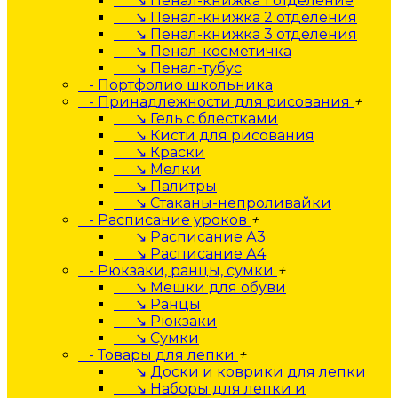
↘ Пенал-книжка 1 отделение
↘ Пенал-книжка 2 отделения
↘ Пенал-книжка 3 отделения
↘ Пенал-косметичка
↘ Пенал-тубус
- Портфолио школьника
- Принадлежности для рисования
+
↘ Гель с блестками
↘ Кисти для рисования
↘ Краски
↘ Мелки
↘ Палитры
↘ Стаканы-непроливайки
- Расписание уроков
+
↘ Расписание А3
↘ Расписание А4
- Рюкзаки, ранцы, сумки
+
↘ Мешки для обуви
↘ Ранцы
↘ Рюкзаки
↘ Сумки
- Товары для лепки
+
↘ Доски и коврики для лепки
↘ Наборы для лепки и