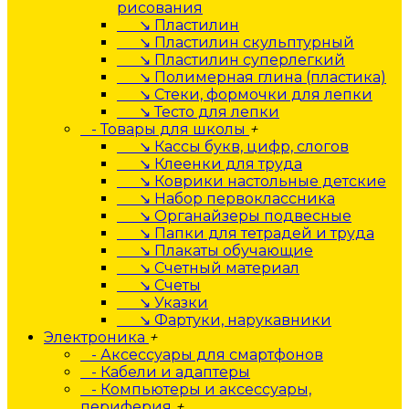
рисования
↘ Пластилин
↘ Пластилин скульптурный
↘ Пластилин суперлегкий
↘ Полимерная глина (пластика)
↘ Стеки, формочки для лепки
↘ Тесто для лепки
- Товары для школы
+
↘ Кассы букв, цифр, слогов
↘ Клеенки для труда
↘ Коврики настольные детские
↘ Набор первоклассника
↘ Органайзеры подвесные
↘ Папки для тетрадей и труда
↘ Плакаты обучающие
↘ Счетный материал
↘ Счеты
↘ Указки
↘ Фартуки, нарукавники
Электроника
+
- Аксессуары для смартфонов
- Кабели и адаптеры
- Компьютеры и аксессуары,
периферия
+