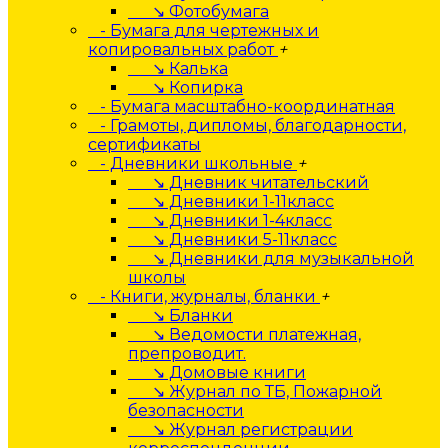
↘ Фотобумага
- Бумага для чертежных и
копировальных работ
+
↘ Калька
↘ Копирка
- Бумага масштабно-координатная
- Грамоты, дипломы, благодарности,
сертификаты
- Дневники школьные
+
↘ Дневник читательский
↘ Дневники 1-11класс
↘ Дневники 1-4класс
↘ Дневники 5-11класс
↘ Дневники для музыкальной
школы
- Книги, журналы, бланки
+
↘ Бланки
↘ Ведомости платежная,
препроводит.
↘ Домовые книги
↘ Журнал по ТБ, Пожарной
безопасности
↘ Журнал регистрации