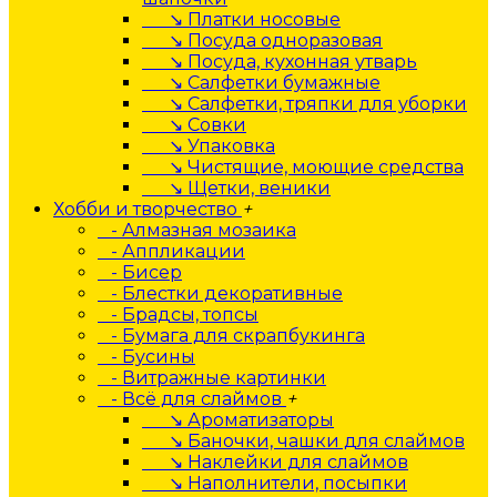
↘ Платки носовые
↘ Посуда одноразовая
↘ Посуда, кухонная утварь
↘ Салфетки бумажные
↘ Салфетки, тряпки для уборки
↘ Совки
↘ Упаковка
↘ Чистящие, моющие средства
↘ Щетки, веники
Хобби и творчество
+
- Алмазная мозаика
- Аппликации
- Бисер
- Блестки декоративные
- Брадсы, топсы
- Бумага для скрапбукинга
- Бусины
- Витражные картинки
- Всё для слаймов
+
↘ Ароматизаторы
↘ Баночки, чашки для слаймов
↘ Наклейки для слаймов
↘ Наполнители, посыпки