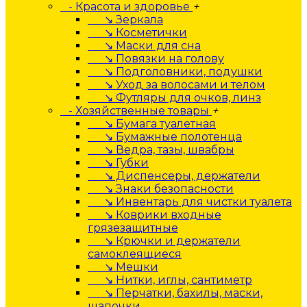
- Красота и здоровье
+
↘ Зеркала
↘ Косметички
↘ Маски для сна
↘ Повязки на голову
↘ Подголовники, подушки
↘ Уход за волосами и телом
↘ Футляры для очков, линз
- Хозяйственные товары
+
↘ Бумага туалетная
↘ Бумажные полотенца
↘ Ведра, тазы, швабры
↘ Губки
↘ Диспенсеры, держатели
↘ Знаки безопасности
↘ Инвентарь для чистки туалета
↘ Коврики входные
грязезащитные
↘ Крючки и держатели
самоклеящиеся
↘ Мешки
↘ Нитки, иглы, сантиметр
↘ Перчатки, бахилы, маски,
шапочки