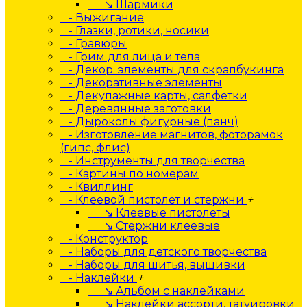
↘ Шармики
- Выжигание
- Глазки, ротики, носики
- Гравюры
- Грим для лица и тела
- Декор. элементы для скрапбукинга
- Декоративные элементы
- Декупажные карты, салфетки
- Деревянные заготовки
- Дыроколы фигурные (панч)
- Изготовление магнитов, фоторамок
(гипс, флис)
- Инструменты для творчества
- Картины по номерам
- Квиллинг
- Клеевой пистолет и стержни
+
↘ Клеевые пистолеты
↘ Стержни клеевые
- Конструктор
- Наборы для детского творчества
- Наборы для шитья, вышивки
- Наклейки
+
↘ Альбом с наклейками
↘ Наклейки ассорти, татуировки