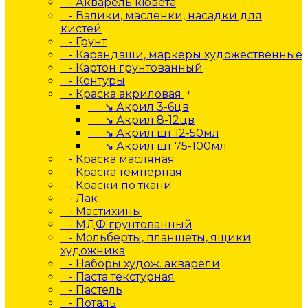
- Акварель кювета
- Валики, масленки, насадки для
кистей
- Грунт
- Карандаши, маркеры художественные
- Картон грунтованный
- Контуры
- Краска акриловая
+
↘ Акрил 3-6цв
↘ Акрил 8-12цв
↘ Акрил шт 12-50мл
↘ Акрил шт 75-100мл
- Краска масляная
- Краска темперная
- Краски по ткани
- Лак
- Мастихины
- МДФ грунтованный
- Мольберты, планшеты, ящики
художника
- Наборы худож. акварели
- Паста текстурная
- Пастель
- Поталь