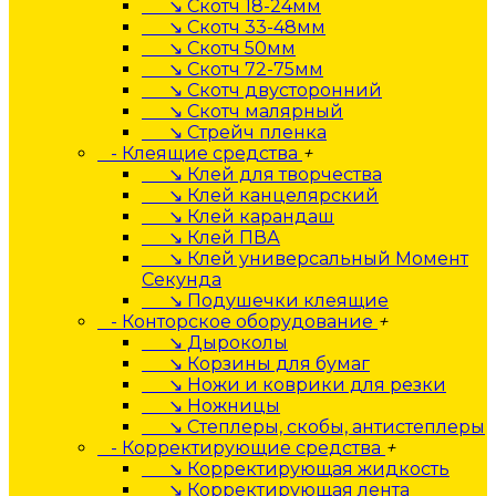
↘ Скотч 18-24мм
↘ Скотч 33-48мм
↘ Скотч 50мм
↘ Скотч 72-75мм
↘ Скотч двусторонний
↘ Скотч малярный
↘ Стрейч пленка
- Клеящие средства
+
↘ Клей для творчества
↘ Клей канцелярский
↘ Клей карандаш
↘ Клей ПВА
↘ Клей универсальный Момент
Секунда
↘ Подушечки клеящие
- Конторское оборудование
+
↘ Дыроколы
↘ Корзины для бумаг
↘ Ножи и коврики для резки
↘ Ножницы
↘ Степлеры, скобы, антистеплеры
- Корректирующие средства
+
↘ Корректирующая жидкость
↘ Корректирующая лента