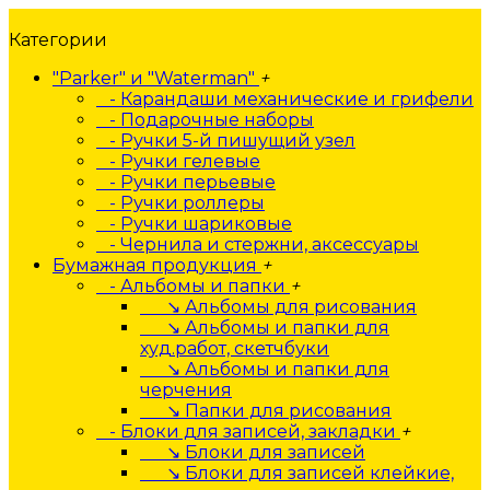
Категории
"Parker" и "Waterman"
+
- Карандаши механические и грифели
- Подарочные наборы
- Ручки 5-й пишущий узел
- Ручки гелевые
- Ручки перьевые
- Ручки роллеры
- Ручки шариковые
- Чернила и стержни, аксессуары
Бумажная продукция
+
- Альбомы и папки
+
↘ Альбомы для рисования
↘ Альбомы и папки для
худ.работ, скетчбуки
↘ Альбомы и папки для
черчения
↘ Папки для рисования
- Блоки для записей, закладки
+
↘ Блоки для записей
↘ Блоки для записей клейкие,