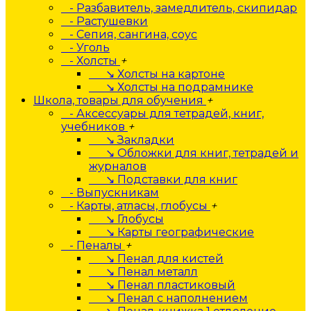
- Разбавитель, замедлитель, скипидар
- Растушевки
- Сепия, сангина, соус
- Уголь
- Холсты
+
↘ Холсты на картоне
↘ Холсты на подрамнике
Школа, товары для обучения
+
- Аксессуары для тетрадей, книг,
учебников
+
↘ Закладки
↘ Обложки для книг, тетрадей и
журналов
↘ Подставки для книг
- Выпускникам
- Карты, атласы, глобусы
+
↘ Глобусы
↘ Карты географические
- Пеналы
+
↘ Пенал для кистей
↘ Пенал металл
↘ Пенал пластиковый
↘ Пенал с наполнением