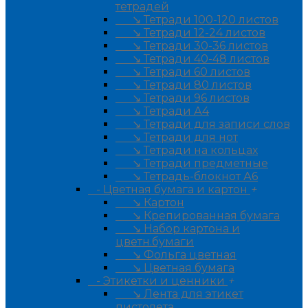
тетрадей
↘ Тетради 100-120 листов
↘ Тетради 12-24 листов
↘ Тетради 30-36 листов
↘ Тетради 40-48 листов
↘ Тетради 60 листов
↘ Тетради 80 листов
↘ Тетради 96 листов
↘ Тетради А4
↘ Тетради для записи слов
↘ Тетради для нот
↘ Тетради на кольцах
↘ Тетради предметные
↘ Тетрадь-блокнот А6
- Цветная бумага и картон
+
↘ Картон
↘ Крепированная бумага
↘ Набор картона и
цветн.бумаги
↘ Фольга цветная
↘ Цветная бумага
- Этикетки и ценники
+
↘ Лента для этикет
пистолета