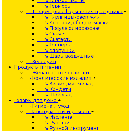
↘ Термостаканы
↘ Термосы
- Товары для оформления праздника
+
↘ Гирлянды-растяжки
↘ Колпаки, ободки, маски
↘ Посуда одноразовая
↘ Свечи
↘ Скатерти
↘ Топперы
↘ Хлопушки
↘ Шары воздушные
- Хеллоуин
Продукты питания
+
- Жевательные резинки
- Кондитерские изделия
+
↘ Зефир, мармелад
↘ Конфеты
↘ Шоколад
Товары для дома
+
- Гигиена и уход
- Инструменты и ремонт
+
↘ Изолента
↘ Рулетки
↘ Ручной инструмент