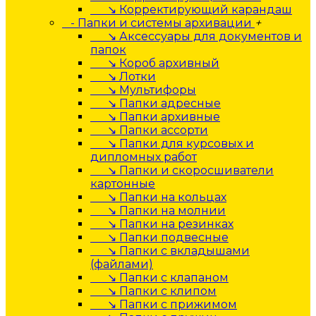
↘ Корректирующий карандаш
- Папки и системы архивации
+
↘ Аксессуары для документов и
папок
↘ Короб архивный
↘ Лотки
↘ Мультифоры
↘ Папки адресные
↘ Папки архивные
↘ Папки ассорти
↘ Папки для курсовых и
дипломных работ
↘ Папки и скоросшиватели
картонные
↘ Папки на кольцах
↘ Папки на молнии
↘ Папки на резинках
↘ Папки подвесные
↘ Папки с вкладышами
(файлами)
↘ Папки с клапаном
↘ Папки с клипом
↘ Папки с прижимом