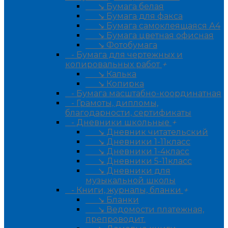
↘ Бумага белая
↘ Бумага для факса
↘ Бумага самоклеящаяся А4
↘ Бумага цветная офисная
↘ Фотобумага
- Бумага для чертежных и
копировальных работ
+
↘ Калька
↘ Копирка
- Бумага масштабно-координатная
- Грамоты, дипломы,
благодарности, сертификаты
- Дневники школьные
+
↘ Дневник читательский
↘ Дневники 1-11класс
↘ Дневники 1-4класс
↘ Дневники 5-11класс
↘ Дневники для
музыкальной школы
- Книги, журналы, бланки
+
↘ Бланки
↘ Ведомости платежная,
препроводит.