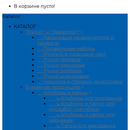
В корзине пусто!
Каталог
КАТАЛОГ
"Parker" и "Waterman"
+
- Карандаши механические и
грифели
- Подарочные наборы
- Ручки 5-й пишущий узел
- Ручки гелевые
- Ручки перьевые
- Ручки роллеры
- Ручки шариковые
- Чернила и стержни, аксессуары
Бумажная продукция
+
- Альбомы и папки
+
↘ Альбомы для рисования
↘ Альбомы и папки для
худ.работ, скетчбуки
↘ Альбомы и папки для
черчения
↘ Папки для рисования