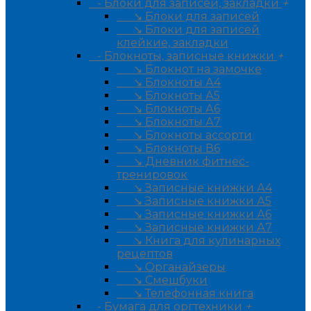
- Блоки для записей, закладки
+
↘ Блоки для записей
↘ Блоки для записей
клейкие, закладки
- Блокноты, записные книжки
+
↘ Блокнот на замочке
↘ Блокноты А4
↘ Блокноты А5
↘ Блокноты А6
↘ Блокноты А7
↘ Блокноты ассорти
↘ Блокноты В6
↘ Дневник фитнес-
тренировок
↘ Записные книжки А4
↘ Записные книжки А5
↘ Записные книжки А6
↘ Записные книжки А7
↘ Книга для кулинарных
рецептов
↘ Органайзеры
↘ Смешбуки
↘ Телефонная книга
- Бумага для оргтехники
+