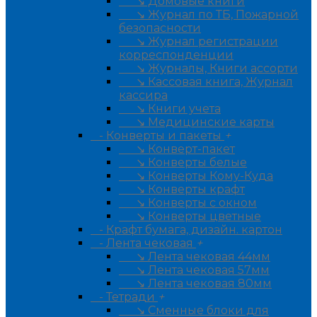
↘ Домовые книги
↘ Журнал по ТБ, Пожарной
безопасности
↘ Журнал регистрации
корреспонденции
↘ Журналы, Книги ассорти
↘ Кассовая книга, Журнал
кассира
↘ Книги учета
↘ Медицинские карты
- Конверты и пакеты
+
↘ Конверт-пакет
↘ Конверты белые
↘ Конверты Кому-Куда
↘ Конверты крафт
↘ Конверты с окном
↘ Конверты цветные
- Крафт бумага, дизайн. картон
- Лента чековая
+
↘ Лента чековая 44мм
↘ Лента чековая 57мм
↘ Лента чековая 80мм
- Тетради
+
↘ Сменные блоки для