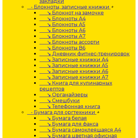
закладки
- Блокноты, записные книжки
+
↘ Блокнот на замочке
↘ Блокноты А4
↘ Блокноты А5
↘ Блокноты А6
↘ Блокноты А7
↘ Блокноты ассорти
↘ Блокноты В6
↘ Дневник фитнес-тренировок
↘ Записные книжки А4
↘ Записные книжки А5
↘ Записные книжки А6
↘ Записные книжки А7
↘ Книга для кулинарных
рецептов
↘ Органайзеры
↘ Смешбуки
↘ Телефонная книга
- Бумага для оргтехники
+
↘ Бумага белая
↘ Бумага для факса
↘ Бумага самоклеящаяся А4
↘ Бумага цветная офисная