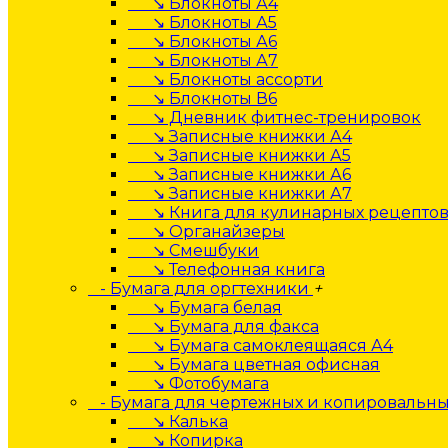
↘ Блокноты А4
↘ Блокноты А5
↘ Блокноты А6
↘ Блокноты А7
↘ Блокноты ассорти
↘ Блокноты В6
↘ Дневник фитнес-тренировок
↘ Записные книжки А4
↘ Записные книжки А5
↘ Записные книжки А6
↘ Записные книжки А7
↘ Книга для кулинарных рецепто
↘ Органайзеры
↘ Смешбуки
↘ Телефонная книга
- Бумага для оргтехники
+
↘ Бумага белая
↘ Бумага для факса
↘ Бумага самоклеящаяся А4
↘ Бумага цветная офисная
↘ Фотобумага
- Бумага для чертежных и копировальны
↘ Калька
↘ Копирка