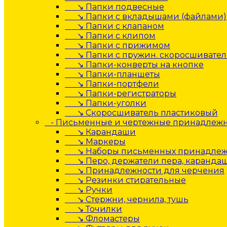
↘ Папки подвесные
↘ Папки с вкладышами (файлами)
↘ Папки с клапаном
↘ Папки с клипом
↘ Папки с прижимом
↘ Папки с пружин. скоросшивате
↘ Папки-конверты на кнопке
↘ Папки-планшеты
↘ Папки-портфели
↘ Папки-регистраторы
↘ Папки-уголки
↘ Скоросшиватель пластиковый
- Письменные и чертежные принадлеж
↘ Карандаши
↘ Маркеры
↘ Наборы письменных принадлеж
↘ Перо, держатели пера, каранда
↘ Принадлежности для черчения
↘ Резинки стирательные
↘ Ручки
↘ Стержни, чернила, тушь
↘ Точилки
↘ Фломастеры