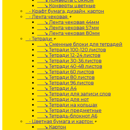
↘ Конверты с окном
↘ Конверты цветные
- Крафт бумага, дизайн. картон
- Лента чековая
+
↘ Лента чековая 44мм
↘ Лента чековая 57мм
↘ Лента чековая 80мм
- Тетради
+
↘ Сменные блоки для тетрадей
↘ Тетради 100-120 листов
↘ Тетради 12-24 листов
↘ Тетради 30-36 листов
↘ Тетради 40-48 листов
↘ Тетради 60 листов
↘ Тетради 80 листов
↘ Тетради 96 листов
↘ Тетради А4
↘ Тетради для записи слов
↘ Тетради для нот
↘ Тетради на кольцах
↘ Тетради предметные
↘ Тетрадь-блокнот А6
- Цветная бумага и картон
+
↘ Картон