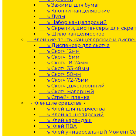
↘ Зажимы для бумаг
↘ Кнопки канцелярские
↘ Лупы
↘ Набор канцелярский
↘ Скрепки, диспенсеры для скре
↘ Шило канцелярское
- Клейкие ленты канцелярские и дисп
↘ Диспенсер для скотча
↘ Скотч 12мм
↘ Скотч 15мм
↘ Скотч 18-24мм
↘ Скотч 33-48мм
↘ Скотч 50мм
↘ Скотч 72-75мм
↘ Скотч двусторонний
↘ Скотч малярный
↘ Стрейч пленка
- Клеящие средства
+
↘ Клей для творчества
↘ Клей канцелярский
↘ Клей карандаш
↘ Клей ПВА
↘ Клей универсальный Момент Се