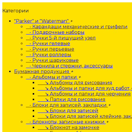
Категории
"Parker" и "Waterman"
+
- Карандаши механические и грифели
- Подарочные наборы
- Ручки 5-й пишущий узел
- Ручки гелевые
- Ручки перьевые
- Ручки роллеры
- Ручки шариковые
- Чернила и стержни, аксессуары
Бумажная продукция
+
- Альбомы и папки
+
↘ Альбомы для рисования
↘ Альбомы и папки для худ.работ, 
↘ Альбомы и папки для черчения
↘ Папки для рисования
- Блоки для записей, закладки
+
↘ Блоки для записей
↘ Блоки для записей клейкие, за
- Блокноты, записные книжки
+
↘ Блокнот на замочке