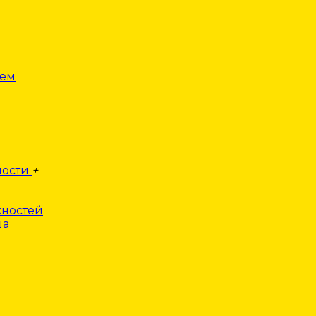
лем
ности
+
ностей
ша