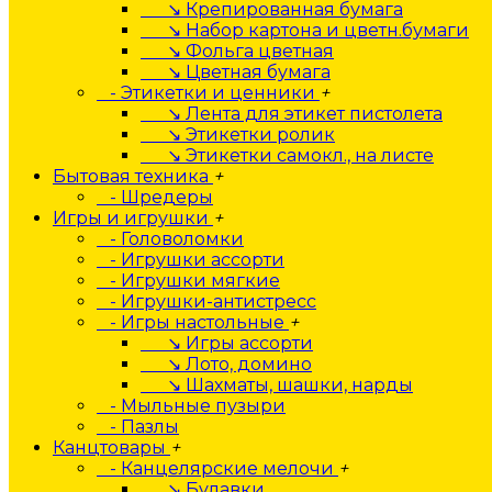
↘ Крепированная бумага
↘ Набор картона и цветн.бумаги
↘ Фольга цветная
↘ Цветная бумага
- Этикетки и ценники
+
↘ Лента для этикет пистолета
↘ Этикетки ролик
↘ Этикетки самокл., на листе
Бытовая техника
+
- Шредеры
Игры и игрушки
+
- Головоломки
- Игрушки ассорти
- Игрушки мягкие
- Игрушки-антистресс
- Игры настольные
+
↘ Игры ассорти
↘ Лото, домино
↘ Шахматы, шашки, нарды
- Мыльные пузыри
- Пазлы
Канцтовары
+
- Канцелярские мелочи
+
↘ Булавки