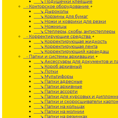
↘ Подушечки клеящие
- Конторское оборудование
+
↘ Дыроколы
↘ Корзины для бумаг
↘ Ножи и коврики для резки
↘ Ножницы
↘ Степлеры, скобы, антистеплеры
- Корректирующие средства
+
↘ Корректирующая жидкость
↘ Корректирующая лента
↘ Корректирующий карандаш
- Папки и системы архивации
+
↘ Аксессуары для документов и п
↘ Короб архивный
↘ Лотки
↘ Мультифоры
↘ Папки адресные
↘ Папки архивные
↘ Папки ассорти
↘ Папки для курсовых и дипломны
↘ Папки и скоросшиватели карто
↘ Папки на кольцах
↘ Папки на молнии
↘ Папки на резинках