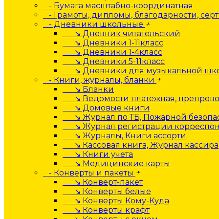
- Бумага масштабно-координатная
- Грамоты, дипломы, благодарности, сер
- Дневники школьные
+
↘ Дневник читательский
↘ Дневники 1-11класс
↘ Дневники 1-4класс
↘ Дневники 5-11класс
↘ Дневники для музыкальной шк
- Книги, журналы, бланки
+
↘ Бланки
↘ Ведомости платежная, препрово
↘ Домовые книги
↘ Журнал по ТБ, Пожарной безопа
↘ Журнал регистрации корреспо
↘ Журналы, Книги ассорти
↘ Кассовая книга, Журнал кассира
↘ Книги учета
↘ Медицинские карты
- Конверты и пакеты
+
↘ Конверт-пакет
↘ Конверты белые
↘ Конверты Кому-Куда
↘ Конверты крафт