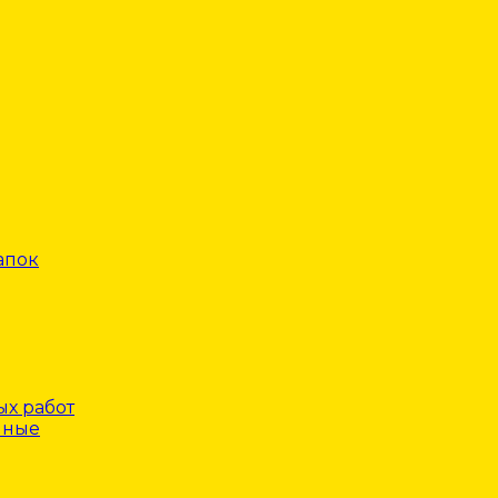
апок
х работ
нные