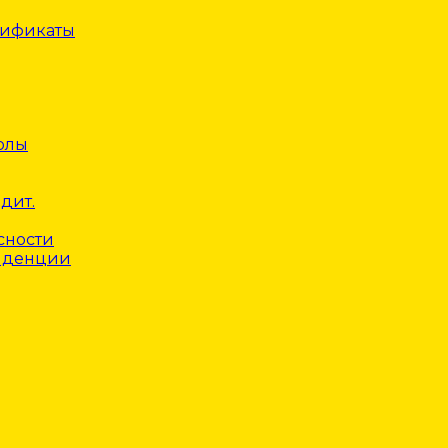
тификаты
олы
дит.
сности
нденции