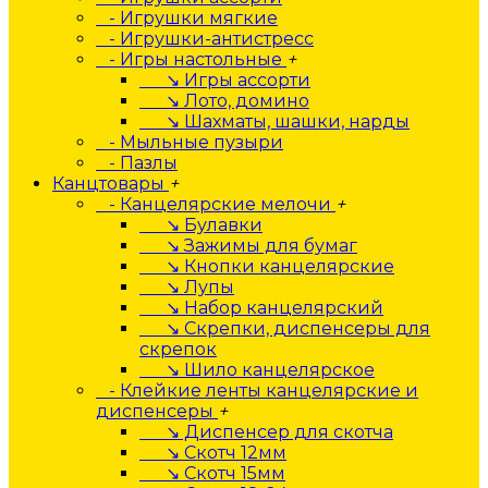
- Игрушки мягкие
- Игрушки-антистресс
- Игры настольные
+
↘ Игры ассорти
↘ Лото, домино
↘ Шахматы, шашки, нарды
- Мыльные пузыри
- Пазлы
Канцтовары
+
- Канцелярские мелочи
+
↘ Булавки
↘ Зажимы для бумаг
↘ Кнопки канцелярские
↘ Лупы
↘ Набор канцелярский
↘ Скрепки, диспенсеры для
скрепок
↘ Шило канцелярское
- Клейкие ленты канцелярские и
диспенсеры
+
↘ Диспенсер для скотча
↘ Скотч 12мм
↘ Скотч 15мм