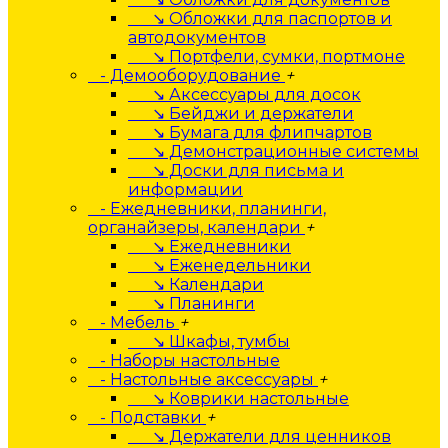
↘ Обложки для паспортов и
автодокументов
↘ Портфели, сумки, портмоне
- Демооборудование
+
↘ Аксессуары для досок
↘ Бейджи и держатели
↘ Бумага для флипчартов
↘ Демонстрационные системы
↘ Доски для письма и
информации
- Ежедневники, планинги,
органайзеры, календари
+
↘ Ежедневники
↘ Еженедельники
↘ Календари
↘ Планинги
- Мебель
+
↘ Шкафы, тумбы
- Наборы настольные
- Настольные аксессуары
+
↘ Коврики настольные
- Подставки
+
↘ Держатели для ценников