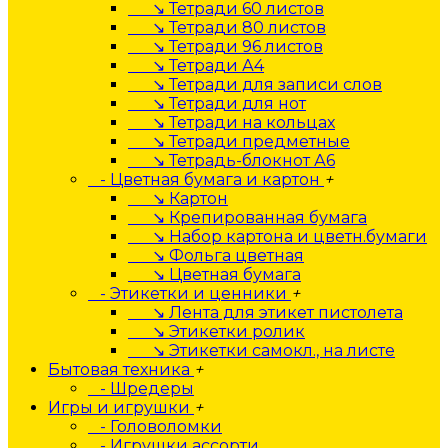
↘ Тетради 60 листов
↘ Тетради 80 листов
↘ Тетради 96 листов
↘ Тетради А4
↘ Тетради для записи слов
↘ Тетради для нот
↘ Тетради на кольцах
↘ Тетради предметные
↘ Тетрадь-блокнот А6
- Цветная бумага и картон
+
↘ Картон
↘ Крепированная бумага
↘ Набор картона и цветн.бумаги
↘ Фольга цветная
↘ Цветная бумага
- Этикетки и ценники
+
↘ Лента для этикет пистолета
↘ Этикетки ролик
↘ Этикетки самокл., на листе
Бытовая техника
+
- Шредеры
Игры и игрушки
+
- Головоломки
- Игрушки ассорти