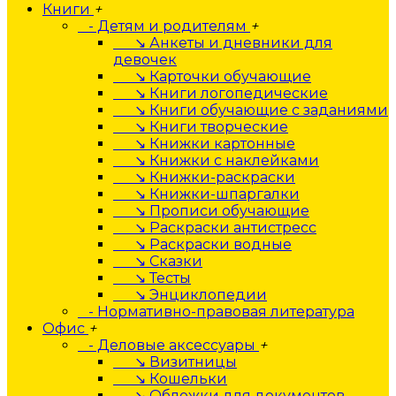
Книги
+
- Детям и родителям
+
↘ Анкеты и дневники для
девочек
↘ Карточки обучающие
↘ Книги логопедические
↘ Книги обучающие с заданиями
↘ Книги творческие
↘ Книжки картонные
↘ Книжки с наклейками
↘ Книжки-раскраски
↘ Книжки-шпаргалки
↘ Прописи обучающие
↘ Раскраски антистресс
↘ Раскраски водные
↘ Сказки
↘ Тесты
↘ Энциклопедии
- Нормативно-правовая литература
Офис
+
- Деловые аксессуары
+
↘ Визитницы
↘ Кошельки
↘ Обложки для документов