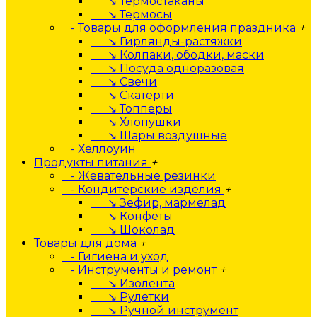
↘ Термостаканы
↘ Термосы
- Товары для оформления праздника
+
↘ Гирлянды-растяжки
↘ Колпаки, ободки, маски
↘ Посуда одноразовая
↘ Свечи
↘ Скатерти
↘ Топперы
↘ Хлопушки
↘ Шары воздушные
- Хеллоуин
Продукты питания
+
- Жевательные резинки
- Кондитерские изделия
+
↘ Зефир, мармелад
↘ Конфеты
↘ Шоколад
Товары для дома
+
- Гигиена и уход
- Инструменты и ремонт
+
↘ Изолента
↘ Рулетки
↘ Ручной инструмент