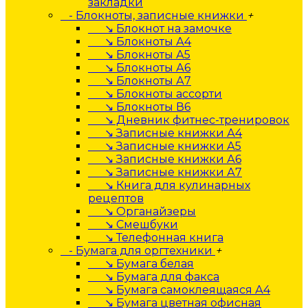
закладки
- Блокноты, записные книжки
+
↘ Блокнот на замочке
↘ Блокноты А4
↘ Блокноты А5
↘ Блокноты А6
↘ Блокноты А7
↘ Блокноты ассорти
↘ Блокноты В6
↘ Дневник фитнес-тренировок
↘ Записные книжки А4
↘ Записные книжки А5
↘ Записные книжки А6
↘ Записные книжки А7
↘ Книга для кулинарных
рецептов
↘ Органайзеры
↘ Смешбуки
↘ Телефонная книга
- Бумага для оргтехники
+
↘ Бумага белая
↘ Бумага для факса
↘ Бумага самоклеящаяся А4
↘ Бумага цветная офисная