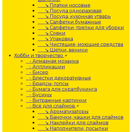
↘ Платки носовые
↘ Посуда одноразовая
↘ Посуда, кухонная утварь
↘ Салфетки бумажные
↘ Салфетки, тряпки для уборки
↘ Совки
↘ Упаковка
↘ Чистящие, моющие средства
↘ Щетки, веники
Хобби и творчество
+
- Алмазная мозаика
- Аппликации
- Бисер
- Блестки декоративные
- Брадсы, топсы
- Бумага для скрапбукинга
- Бусины
- Витражные картинки
- Всё для слаймов
+
↘ Ароматизаторы
↘ Баночки, чашки для слаймов
↘ Наклейки для слаймов
↘ Наполнители, посыпки