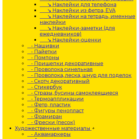
↘ Наклейки для телефона
↘ Наклейки из фетра, EVA
↘ Наклейки на тетрадь, именные
наклейки
↘ Наклейки-заметки (для
ежедневников)
↘ Наклейки-оценки
- Нашивки
- Пайетки
- Помпоны
- Прищепки декоративные
- Проволока синельная
- Проволока, леска, шнур для поделок
- Скотч декоративный
- Стикербук
- Стразы, бусины самоклеящиеся
- Термоаппликации
- Фетр, пластик
- Фигуры пенопласт
- Фоамиран
- Фрески (песок)
Художественные материалы
+
- Аквамаркеры