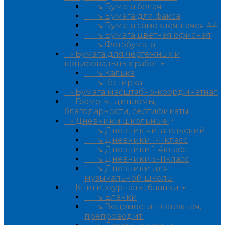
↘ Бумага белая
↘ Бумага для факса
↘ Бумага самоклеящаяся А4
↘ Бумага цветная офисная
↘ Фотобумага
- Бумага для чертежных и
копировальных работ
+
↘ Калька
↘ Копирка
- Бумага масштабно-координатная
- Грамоты, дипломы,
благодарности, сертификаты
- Дневники школьные
+
↘ Дневник читательский
↘ Дневники 1-11класс
↘ Дневники 1-4класс
↘ Дневники 5-11класс
↘ Дневники для
музыкальной школы
- Книги, журналы, бланки
+
↘ Бланки
↘ Ведомости платежная,
препроводит.