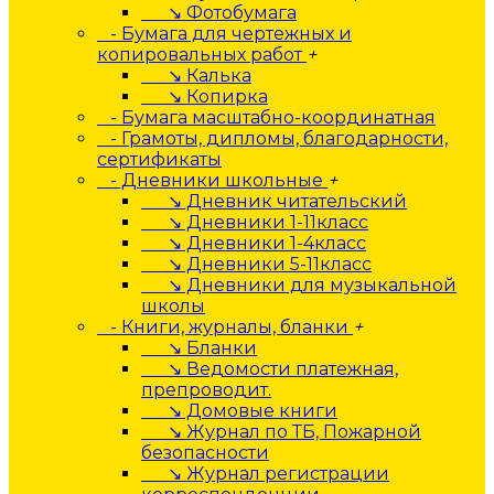
↘ Фотобумага
- Бумага для чертежных и
копировальных работ
+
↘ Калька
↘ Копирка
- Бумага масштабно-координатная
- Грамоты, дипломы, благодарности,
сертификаты
- Дневники школьные
+
↘ Дневник читательский
↘ Дневники 1-11класс
↘ Дневники 1-4класс
↘ Дневники 5-11класс
↘ Дневники для музыкальной
школы
- Книги, журналы, бланки
+
↘ Бланки
↘ Ведомости платежная,
препроводит.
↘ Домовые книги
↘ Журнал по ТБ, Пожарной
безопасности
↘ Журнал регистрации