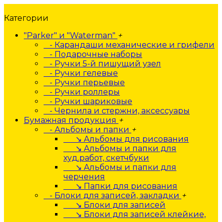
Категории
"Parker" и "Waterman"
+
- Карандаши механические и грифели
- Подарочные наборы
- Ручки 5-й пишущий узел
- Ручки гелевые
- Ручки перьевые
- Ручки роллеры
- Ручки шариковые
- Чернила и стержни, аксессуары
Бумажная продукция
+
- Альбомы и папки
+
↘ Альбомы для рисования
↘ Альбомы и папки для
худ.работ, скетчбуки
↘ Альбомы и папки для
черчения
↘ Папки для рисования
- Блоки для записей, закладки
+
↘ Блоки для записей
↘ Блоки для записей клейкие,