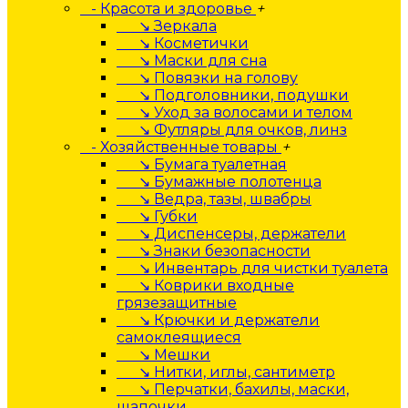
- Красота и здоровье
+
↘ Зеркала
↘ Косметички
↘ Маски для сна
↘ Повязки на голову
↘ Подголовники, подушки
↘ Уход за волосами и телом
↘ Футляры для очков, линз
- Хозяйственные товары
+
↘ Бумага туалетная
↘ Бумажные полотенца
↘ Ведра, тазы, швабры
↘ Губки
↘ Диспенсеры, держатели
↘ Знаки безопасности
↘ Инвентарь для чистки туалета
↘ Коврики входные
грязезащитные
↘ Крючки и держатели
самоклеящиеся
↘ Мешки
↘ Нитки, иглы, сантиметр
↘ Перчатки, бахилы, маски,
шапочки