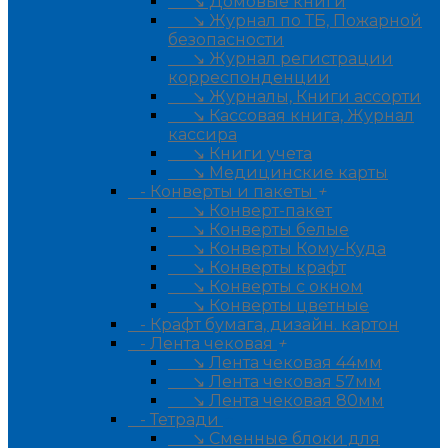
↘ Домовые книги
↘ Журнал по ТБ, Пожарной
безопасности
↘ Журнал регистрации
корреспонденции
↘ Журналы, Книги ассорти
↘ Кассовая книга, Журнал
кассира
↘ Книги учета
↘ Медицинские карты
- Конверты и пакеты
+
↘ Конверт-пакет
↘ Конверты белые
↘ Конверты Кому-Куда
↘ Конверты крафт
↘ Конверты с окном
↘ Конверты цветные
- Крафт бумага, дизайн. картон
- Лента чековая
+
↘ Лента чековая 44мм
↘ Лента чековая 57мм
↘ Лента чековая 80мм
- Тетради
+
↘ Сменные блоки для