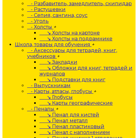
- Разбавитель, замедлитель, скипидар
- Растушевки
- Сепия, сангина, соус
- Уголь
- Холсты
+
↘ Холсты на картоне
↘ Холсты на подрамнике
Школа, товары для обучения
+
- Аксессуары для тетрадей, книг,
учебников
+
↘ Закладки
↘ Обложки для книг, тетрадей и
журналов
↘ Подставки для книг
- Выпускникам
- Карты, атласы, глобусы
+
↘ Глобусы
↘ Карты географические
- Пеналы
+
↘ Пенал для кистей
↘ Пенал металл
↘ Пенал пластиковый
↘ Пенал с наполнением