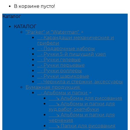
В корзине пусто!
Каталог
КАТАЛОГ
"Parker" и "Waterman"
+
- Карандаши механические и
грифели
- Подарочные наборы
- Ручки 5-й пишущий узел
- Ручки гелевые
- Ручки перьевые
- Ручки роллеры
- Ручки шариковые
- Чернила и стержни, аксессуары
Бумажная продукция
+
- Альбомы и папки
+
↘ Альбомы для рисования
↘ Альбомы и папки для
худ.работ, скетчбуки
↘ Альбомы и папки для
черчения
↘ Папки для рисования