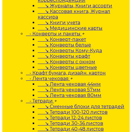
корреспонденции
↘ Журналы, Книги ассорти
↘ Кассовая книга, Журнал
кассира
↘ Книги учета
↘ Медицинские карты
- Конверты и пакеты
+
↘ Конверт-пакет
↘ Конверты белые
↘ Конверты Кому-Куда
↘ Конверты крафт
↘ Конверты с окном
↘ Конверты цветные
- Крафт бумага, дизайн. картон
- Лента чековая
+
↘ Лента чековая 44мм
↘ Лента чековая 57мм
↘ Лента чековая 80мм
- Тетради
+
↘ Сменные блоки для тетрадей
↘ Тетради 100-120 листов
↘ Тетради 12-24 листов
↘ Тетради 30-36 листов
↘ Тетради 40-48 листов