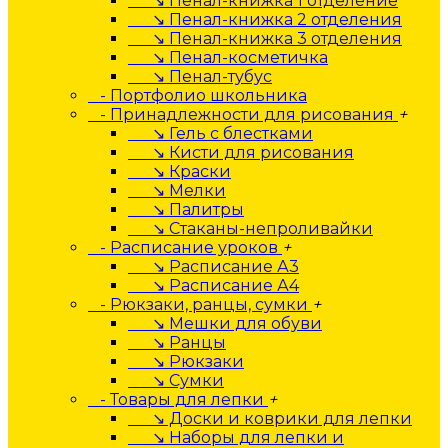
↘ Пенал-книжка 1 отделение
↘ Пенал-книжка 2 отделения
↘ Пенал-книжка 3 отделения
↘ Пенал-косметичка
↘ Пенал-тубус
- Портфолио школьника
- Принадлежности для рисования
+
↘ Гель с блестками
↘ Кисти для рисования
↘ Краски
↘ Мелки
↘ Палитры
↘ Стаканы-непроливайки
- Расписание уроков
+
↘ Расписание А3
↘ Расписание А4
- Рюкзаки, ранцы, сумки
+
↘ Мешки для обуви
↘ Ранцы
↘ Рюкзаки
↘ Сумки
- Товары для лепки
+
↘ Доски и коврики для лепки
↘ Наборы для лепки и