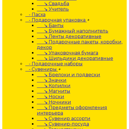
↘ Свадьба
↘ Учитель
- Пасха
- Подарочная упаковка
+
↘ Банты
↘ Бумажный наполнитель
↘ Ленты декоративные
↘ Подарочные пакеты, коробки,
декор
↘ Упаковочная бумага
↘ Шильдики декоративные
- Подарочные наборы
- Сувениры
+
↘ Брелоки и подвески
↘ Значки
↘ Копилки
↘ Магниты
↘ Носки
↘ Ночники
↘ Предметы оформления
интерьера
↘ Сувенир ассорти
↘ Сувенир-посуда