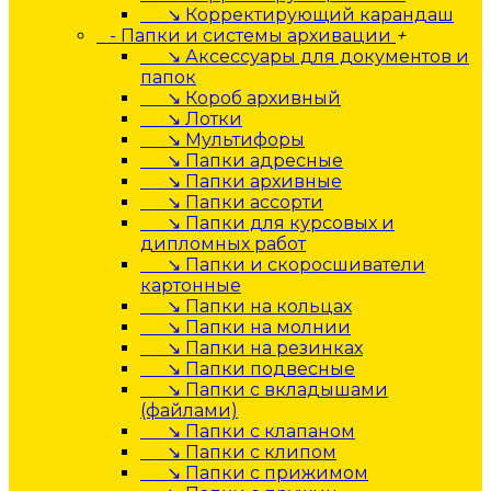
↘ Корректирующий карандаш
- Папки и системы архивации
+
↘ Аксессуары для документов и
папок
↘ Короб архивный
↘ Лотки
↘ Мультифоры
↘ Папки адресные
↘ Папки архивные
↘ Папки ассорти
↘ Папки для курсовых и
дипломных работ
↘ Папки и скоросшиватели
картонные
↘ Папки на кольцах
↘ Папки на молнии
↘ Папки на резинках
↘ Папки подвесные
↘ Папки с вкладышами
(файлами)
↘ Папки с клапаном
↘ Папки с клипом
↘ Папки с прижимом