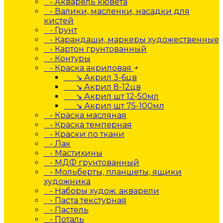
- Акварель кювета
- Валики, масленки, насадки для
кистей
- Грунт
- Карандаши, маркеры художественные
- Картон грунтованный
- Контуры
- Краска акриловая
+
↘ Акрил 3-6цв
↘ Акрил 8-12цв
↘ Акрил шт 12-50мл
↘ Акрил шт 75-100мл
- Краска масляная
- Краска темперная
- Краски по ткани
- Лак
- Мастихины
- МДФ грунтованный
- Мольберты, планшеты, ящики
художника
- Наборы худож. акварели
- Паста текстурная
- Пастель
- Поталь