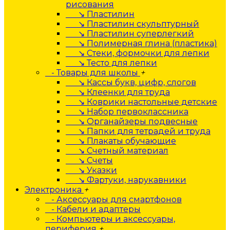
рисования
↘ Пластилин
↘ Пластилин скульптурный
↘ Пластилин суперлегкий
↘ Полимерная глина (пластика)
↘ Стеки, формочки для лепки
↘ Тесто для лепки
- Товары для школы
+
↘ Кассы букв, цифр, слогов
↘ Клеенки для труда
↘ Коврики настольные детские
↘ Набор первоклассника
↘ Органайзеры подвесные
↘ Папки для тетрадей и труда
↘ Плакаты обучающие
↘ Счетный материал
↘ Счеты
↘ Указки
↘ Фартуки, нарукавники
Электроника
+
- Аксессуары для смартфонов
- Кабели и адаптеры
- Компьютеры и аксессуары,
периферия
+