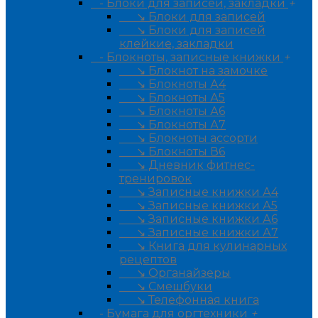
- Блоки для записей, закладки
+
↘ Блоки для записей
↘ Блоки для записей
клейкие, закладки
- Блокноты, записные книжки
+
↘ Блокнот на замочке
↘ Блокноты А4
↘ Блокноты А5
↘ Блокноты А6
↘ Блокноты А7
↘ Блокноты ассорти
↘ Блокноты В6
↘ Дневник фитнес-
тренировок
↘ Записные книжки А4
↘ Записные книжки А5
↘ Записные книжки А6
↘ Записные книжки А7
↘ Книга для кулинарных
рецептов
↘ Органайзеры
↘ Смешбуки
↘ Телефонная книга
- Бумага для оргтехники
+