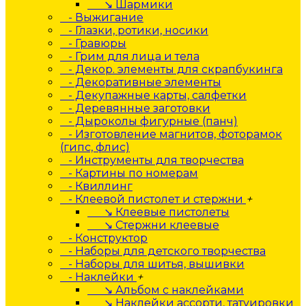
↘ Шармики
- Выжигание
- Глазки, ротики, носики
- Гравюры
- Грим для лица и тела
- Декор. элементы для скрапбукинга
- Декоративные элементы
- Декупажные карты, салфетки
- Деревянные заготовки
- Дыроколы фигурные (панч)
- Изготовление магнитов, фоторамок
(гипс, флис)
- Инструменты для творчества
- Картины по номерам
- Квиллинг
- Клеевой пистолет и стержни
+
↘ Клеевые пистолеты
↘ Стержни клеевые
- Конструктор
- Наборы для детского творчества
- Наборы для шитья, вышивки
- Наклейки
+
↘ Альбом с наклейками
↘ Наклейки ассорти, татуировки