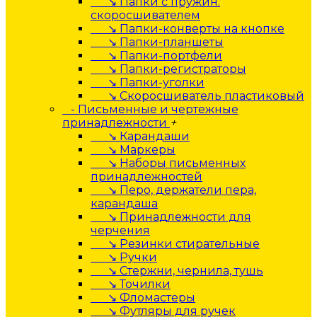
↘ Папки с пружин.
скоросшивателем
↘ Папки-конверты на кнопке
↘ Папки-планшеты
↘ Папки-портфели
↘ Папки-регистраторы
↘ Папки-уголки
↘ Скоросшиватель пластиковый
- Письменные и чертежные
принадлежности
+
↘ Карандаши
↘ Маркеры
↘ Наборы письменных
принадлежностей
↘ Перо, держатели пера,
карандаша
↘ Принадлежности для
черчения
↘ Резинки стирательные
↘ Ручки
↘ Стержни, чернила, тушь
↘ Точилки
↘ Фломастеры
↘ Футляры для ручек