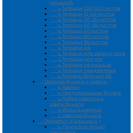
тетрадей
↘ Тетради 100-120 листов
↘ Тетради 12-24 листов
↘ Тетради 30-36 листов
↘ Тетради 40-48 листов
↘ Тетради 60 листов
↘ Тетради 80 листов
↘ Тетради 96 листов
↘ Тетради А4
↘ Тетради для записи слов
↘ Тетради для нот
↘ Тетради на кольцах
↘ Тетради предметные
↘ Тетрадь-блокнот А6
- Цветная бумага и картон
+
↘ Картон
↘ Крепированная бумага
↘ Набор картона и
цветн.бумаги
↘ Фольга цветная
↘ Цветная бумага
- Этикетки и ценники
+
↘ Лента для этикет
пистолета