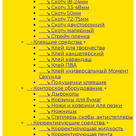
↘ Скотч 18-24мм
↘ Скотч 33-48мм
↘ Скотч 50мм
↘ Скотч 72-75мм
↘ Скотч двусторонний
↘ Скотч малярный
↘ Стрейч пленка
- Клеящие средства
+
↘ Клей для творчества
↘ Клей канцелярский
↘ Клей карандаш
↘ Клей ПВА
↘ Клей универсальный Момент
Секунда
↘ Подушечки клеящие
- Конторское оборудование
+
↘ Дыроколы
↘ Корзины для бумаг
↘ Ножи и коврики для резки
↘ Ножницы
↘ Степлеры, скобы, антистеплеры
- Корректирующие средства
+
↘ Корректирующая жидкость
↘ Корректирующая лента