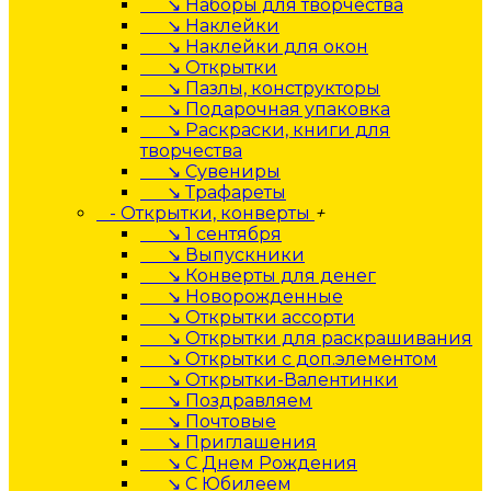
↘ Наборы для творчества
↘ Наклейки
↘ Наклейки для окон
↘ Открытки
↘ Пазлы, конструкторы
↘ Подарочная упаковка
↘ Раскраски, книги для
творчества
↘ Сувениры
↘ Трафареты
- Открытки, конверты
+
↘ 1 сентября
↘ Выпускники
↘ Конверты для денег
↘ Новорожденные
↘ Открытки ассорти
↘ Открытки для раскрашивания
↘ Открытки с доп.элементом
↘ Открытки-Валентинки
↘ Поздравляем
↘ Почтовые
↘ Приглашения
↘ С Днем Рождения
↘ С Юбилеем