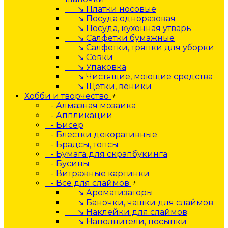
↘ Платки носовые
↘ Посуда одноразовая
↘ Посуда, кухонная утварь
↘ Салфетки бумажные
↘ Салфетки, тряпки для уборки
↘ Совки
↘ Упаковка
↘ Чистящие, моющие средства
↘ Щетки, веники
Хобби и творчество
+
- Алмазная мозаика
- Аппликации
- Бисер
- Блестки декоративные
- Брадсы, топсы
- Бумага для скрапбукинга
- Бусины
- Витражные картинки
- Всё для слаймов
+
↘ Ароматизаторы
↘ Баночки, чашки для слаймов
↘ Наклейки для слаймов
↘ Наполнители, посыпки