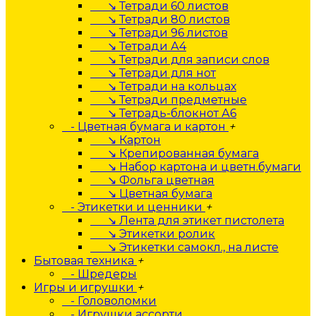
↘ Тетради 60 листов
↘ Тетради 80 листов
↘ Тетради 96 листов
↘ Тетради А4
↘ Тетради для записи слов
↘ Тетради для нот
↘ Тетради на кольцах
↘ Тетради предметные
↘ Тетрадь-блокнот А6
- Цветная бумага и картон
+
↘ Картон
↘ Крепированная бумага
↘ Набор картона и цветн.бумаги
↘ Фольга цветная
↘ Цветная бумага
- Этикетки и ценники
+
↘ Лента для этикет пистолета
↘ Этикетки ролик
↘ Этикетки самокл., на листе
Бытовая техника
+
- Шредеры
Игры и игрушки
+
- Головоломки
- Игрушки ассорти