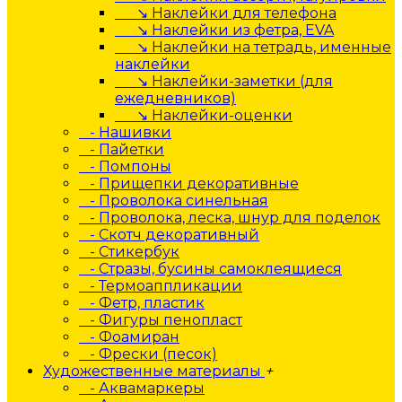
↘ Наклейки для телефона
↘ Наклейки из фетра, EVA
↘ Наклейки на тетрадь, именные
наклейки
↘ Наклейки-заметки (для
ежедневников)
↘ Наклейки-оценки
- Нашивки
- Пайетки
- Помпоны
- Прищепки декоративные
- Проволока синельная
- Проволока, леска, шнур для поделок
- Скотч декоративный
- Стикербук
- Стразы, бусины самоклеящиеся
- Термоаппликации
- Фетр, пластик
- Фигуры пенопласт
- Фоамиран
- Фрески (песок)
Художественные материалы
+
- Аквамаркеры