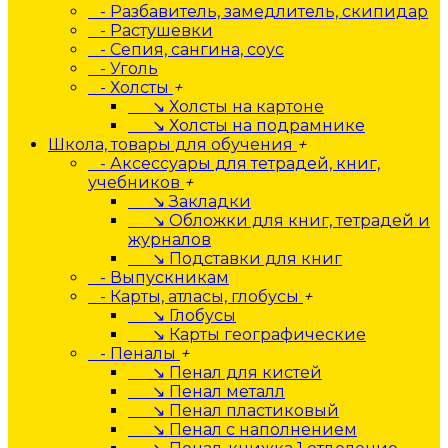
- Разбавитель, замедлитель, скипидар
- Растушевки
- Сепия, сангина, соус
- Уголь
- Холсты
+
↘ Холсты на картоне
↘ Холсты на подрамнике
Школа, товары для обучения
+
- Аксессуары для тетрадей, книг,
учебников
+
↘ Закладки
↘ Обложки для книг, тетрадей и
журналов
↘ Подставки для книг
- Выпускникам
- Карты, атласы, глобусы
+
↘ Глобусы
↘ Карты географические
- Пеналы
+
↘ Пенал для кистей
↘ Пенал металл
↘ Пенал пластиковый
↘ Пенал с наполнением