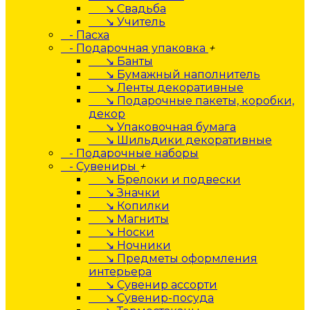
↘ Свадьба
↘ Учитель
- Пасха
- Подарочная упаковка
+
↘ Банты
↘ Бумажный наполнитель
↘ Ленты декоративные
↘ Подарочные пакеты, коробки,
декор
↘ Упаковочная бумага
↘ Шильдики декоративные
- Подарочные наборы
- Сувениры
+
↘ Брелоки и подвески
↘ Значки
↘ Копилки
↘ Магниты
↘ Носки
↘ Ночники
↘ Предметы оформления
интерьера
↘ Сувенир ассорти
↘ Сувенир-посуда