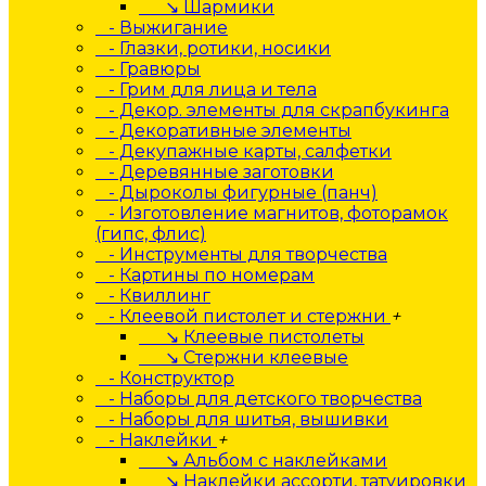
↘ Шармики
- Выжигание
- Глазки, ротики, носики
- Гравюры
- Грим для лица и тела
- Декор. элементы для скрапбукинга
- Декоративные элементы
- Декупажные карты, салфетки
- Деревянные заготовки
- Дыроколы фигурные (панч)
- Изготовление магнитов, фоторамок
(гипс, флис)
- Инструменты для творчества
- Картины по номерам
- Квиллинг
- Клеевой пистолет и стержни
+
↘ Клеевые пистолеты
↘ Стержни клеевые
- Конструктор
- Наборы для детского творчества
- Наборы для шитья, вышивки
- Наклейки
+
↘ Альбом с наклейками
↘ Наклейки ассорти, татуировки