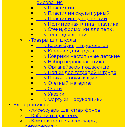
рисования
↘ Пластилин
↘ Пластилин скульптурный
↘ Пластилин суперлегкий
↘ Полимерная глина (пластика)
↘ Стеки, формочки для лепки
↘ Тесто для лепки
- Товары для школы
+
↘ Кассы букв, цифр, слогов
↘ Клеенки для труда
↘ Коврики настольные детские
↘ Набор первоклассника
↘ Органайзеры подвесные
↘ Папки для тетрадей и труда
↘ Плакаты обучающие
↘ Счетный материал
↘ Счеты
↘ Указки
↘ Фартуки, нарукавники
Электроника
+
- Аксессуары для смартфонов
- Кабели и адаптеры
- Компьютеры и аксессуары,
периферия
+