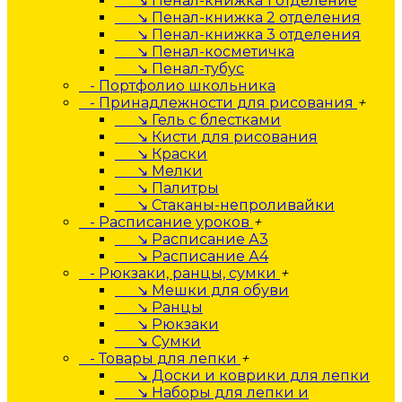
↘ Пенал-книжка 1 отделение
↘ Пенал-книжка 2 отделения
↘ Пенал-книжка 3 отделения
↘ Пенал-косметичка
↘ Пенал-тубус
- Портфолио школьника
- Принадлежности для рисования
+
↘ Гель с блестками
↘ Кисти для рисования
↘ Краски
↘ Мелки
↘ Палитры
↘ Стаканы-непроливайки
- Расписание уроков
+
↘ Расписание А3
↘ Расписание А4
- Рюкзаки, ранцы, сумки
+
↘ Мешки для обуви
↘ Ранцы
↘ Рюкзаки
↘ Сумки
- Товары для лепки
+
↘ Доски и коврики для лепки
↘ Наборы для лепки и