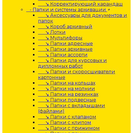
↘ Корректирующий карандаш
- Папки и системы архивации
+
↘ Аксессуары для документов и
папок
↘ Короб архивный
↘ Лотки
↘ Мультифоры
↘ Папки адресные
↘ Папки архивные
↘ Папки ассорти
↘ Папки для курсовых и
дипломных работ
↘ Папки и скоросшиватели
картонные
↘ Папки на кольцах
↘ Папки на молнии
↘ Папки на резинках
↘ Папки подвесные
↘ Папки с вкладышами
(файлами)
↘ Папки с клапаном
↘ Папки с клипом
↘ Папки с прижимом