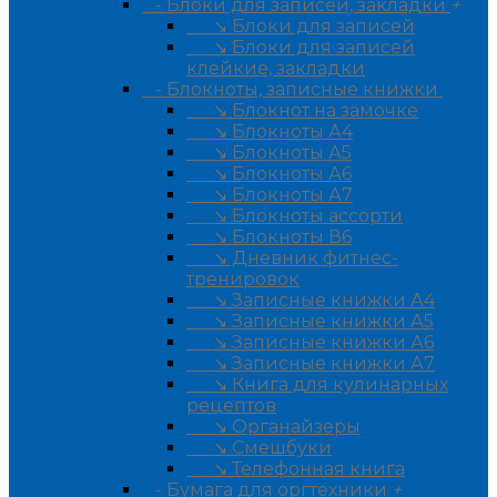
- Блоки для записей, закладки
+
↘ Блоки для записей
↘ Блоки для записей
клейкие, закладки
- Блокноты, записные книжки
+
↘ Блокнот на замочке
↘ Блокноты А4
↘ Блокноты А5
↘ Блокноты А6
↘ Блокноты А7
↘ Блокноты ассорти
↘ Блокноты В6
↘ Дневник фитнес-
тренировок
↘ Записные книжки А4
↘ Записные книжки А5
↘ Записные книжки А6
↘ Записные книжки А7
↘ Книга для кулинарных
рецептов
↘ Органайзеры
↘ Смешбуки
↘ Телефонная книга
- Бумага для оргтехники
+