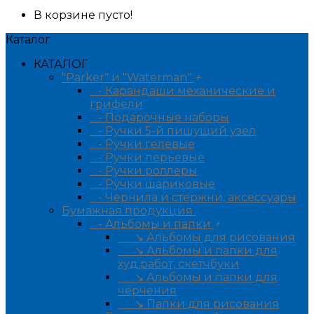
В корзине пусто!
Каталог
КАТАЛОГ
"Parker" и "Waterman"
+
- Карандаши механические и
грифели
- Подарочные наборы
- Ручки 5-й пишущий узел
- Ручки гелевые
- Ручки перьевые
- Ручки роллеры
- Ручки шариковые
- Чернила и стержни, аксессуары
Бумажная продукция
+
- Альбомы и папки
+
↘ Альбомы для рисования
↘ Альбомы и папки для
худ.работ, скетчбуки
↘ Альбомы и папки для
черчения
↘ Папки для рисования