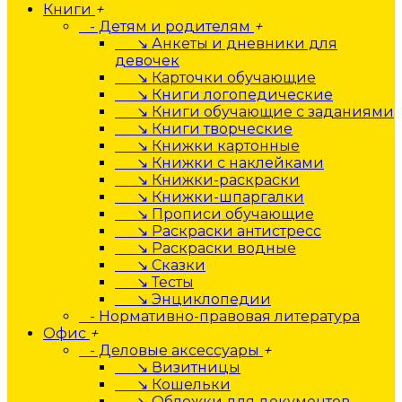
Книги
+
- Детям и родителям
+
↘ Анкеты и дневники для
девочек
↘ Карточки обучающие
↘ Книги логопедические
↘ Книги обучающие с заданиями
↘ Книги творческие
↘ Книжки картонные
↘ Книжки с наклейками
↘ Книжки-раскраски
↘ Книжки-шпаргалки
↘ Прописи обучающие
↘ Раскраски антистресс
↘ Раскраски водные
↘ Сказки
↘ Тесты
↘ Энциклопедии
- Нормативно-правовая литература
Офис
+
- Деловые аксессуары
+
↘ Визитницы
↘ Кошельки
↘ Обложки для документов