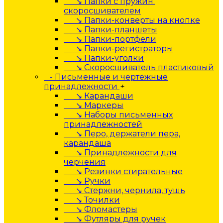
↘ Папки с пружин.
скоросшивателем
↘ Папки-конверты на кнопке
↘ Папки-планшеты
↘ Папки-портфели
↘ Папки-регистраторы
↘ Папки-уголки
↘ Скоросшиватель пластиковый
- Письменные и чертежные
принадлежности
+
↘ Карандаши
↘ Маркеры
↘ Наборы письменных
принадлежностей
↘ Перо, держатели пера,
карандаша
↘ Принадлежности для
черчения
↘ Резинки стирательные
↘ Ручки
↘ Стержни, чернила, тушь
↘ Точилки
↘ Фломастеры
↘ Футляры для ручек