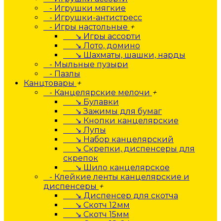
- Игрушки мягкие
- Игрушки-антистресс
- Игры настольные
+
↘ Игры ассорти
↘ Лото, домино
↘ Шахматы, шашки, нарды
- Мыльные пузыри
- Пазлы
Канцтовары
+
- Канцелярские мелочи
+
↘ Булавки
↘ Зажимы для бумаг
↘ Кнопки канцелярские
↘ Лупы
↘ Набор канцелярский
↘ Скрепки, диспенсеры для
скрепок
↘ Шило канцелярское
- Клейкие ленты канцелярские и
диспенсеры
+
↘ Диспенсер для скотча
↘ Скотч 12мм
↘ Скотч 15мм