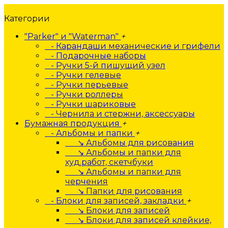
Категории
"Parker" и "Waterman"
+
- Карандаши механические и грифели
- Подарочные наборы
- Ручки 5-й пишущий узел
- Ручки гелевые
- Ручки перьевые
- Ручки роллеры
- Ручки шариковые
- Чернила и стержни, аксессуары
Бумажная продукция
+
- Альбомы и папки
+
↘ Альбомы для рисования
↘ Альбомы и папки для
худ.работ, скетчбуки
↘ Альбомы и папки для
черчения
↘ Папки для рисования
- Блоки для записей, закладки
+
↘ Блоки для записей
↘ Блоки для записей клейкие,