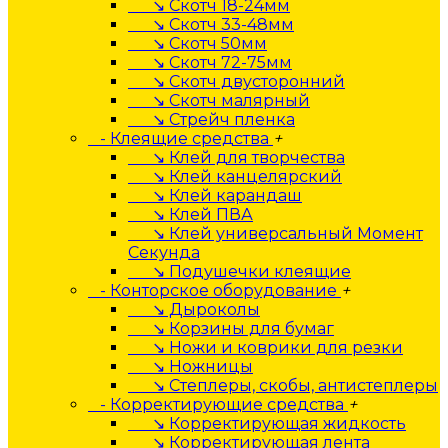
↘ Скотч 18-24мм
↘ Скотч 33-48мм
↘ Скотч 50мм
↘ Скотч 72-75мм
↘ Скотч двусторонний
↘ Скотч малярный
↘ Стрейч пленка
- Клеящие средства
+
↘ Клей для творчества
↘ Клей канцелярский
↘ Клей карандаш
↘ Клей ПВА
↘ Клей универсальный Момент
Секунда
↘ Подушечки клеящие
- Конторское оборудование
+
↘ Дыроколы
↘ Корзины для бумаг
↘ Ножи и коврики для резки
↘ Ножницы
↘ Степлеры, скобы, антистеплеры
- Корректирующие средства
+
↘ Корректирующая жидкость
↘ Корректирующая лента