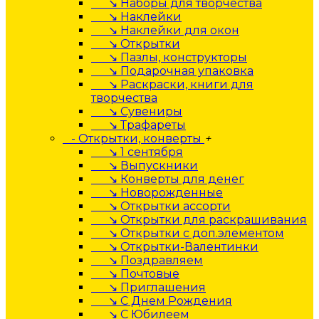
↘ Наборы для творчества
↘ Наклейки
↘ Наклейки для окон
↘ Открытки
↘ Пазлы, конструкторы
↘ Подарочная упаковка
↘ Раскраски, книги для
творчества
↘ Сувениры
↘ Трафареты
- Открытки, конверты
+
↘ 1 сентября
↘ Выпускники
↘ Конверты для денег
↘ Новорожденные
↘ Открытки ассорти
↘ Открытки для раскрашивания
↘ Открытки с доп.элементом
↘ Открытки-Валентинки
↘ Поздравляем
↘ Почтовые
↘ Приглашения
↘ С Днем Рождения
↘ С Юбилеем