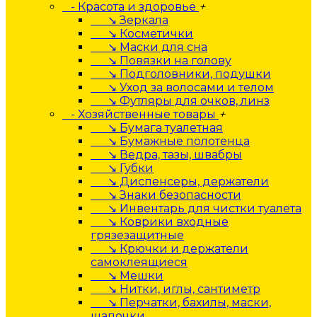
- Красота и здоровье
+
↘ Зеркала
↘ Косметички
↘ Маски для сна
↘ Повязки на голову
↘ Подголовники, подушки
↘ Уход за волосами и телом
↘ Футляры для очков, линз
- Хозяйственные товары
+
↘ Бумага туалетная
↘ Бумажные полотенца
↘ Ведра, тазы, швабры
↘ Губки
↘ Диспенсеры, держатели
↘ Знаки безопасности
↘ Инвентарь для чистки туалета
↘ Коврики входные
грязезащитные
↘ Крючки и держатели
самоклеящиеся
↘ Мешки
↘ Нитки, иглы, сантиметр
↘ Перчатки, бахилы, маски,
шапочки