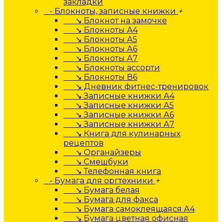
закладки
- Блокноты, записные книжки
+
↘ Блокнот на замочке
↘ Блокноты А4
↘ Блокноты А5
↘ Блокноты А6
↘ Блокноты А7
↘ Блокноты ассорти
↘ Блокноты В6
↘ Дневник фитнес-тренировок
↘ Записные книжки А4
↘ Записные книжки А5
↘ Записные книжки А6
↘ Записные книжки А7
↘ Книга для кулинарных
рецептов
↘ Органайзеры
↘ Смешбуки
↘ Телефонная книга
- Бумага для оргтехники
+
↘ Бумага белая
↘ Бумага для факса
↘ Бумага самоклеящаяся А4
↘ Бумага цветная офисная