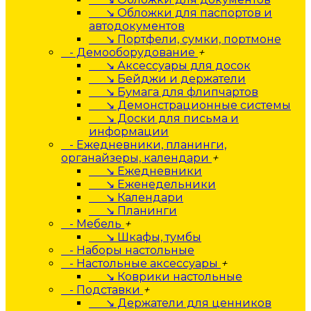
↘ Обложки для паспортов и
автодокументов
↘ Портфели, сумки, портмоне
- Демооборудование
+
↘ Аксессуары для досок
↘ Бейджи и держатели
↘ Бумага для флипчартов
↘ Демонстрационные системы
↘ Доски для письма и
информации
- Ежедневники, планинги,
органайзеры, календари
+
↘ Ежедневники
↘ Еженедельники
↘ Календари
↘ Планинги
- Мебель
+
↘ Шкафы, тумбы
- Наборы настольные
- Настольные аксессуары
+
↘ Коврики настольные
- Подставки
+
↘ Держатели для ценников