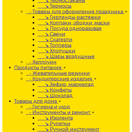
↘ Термостаканы
↘ Термосы
- Товары для оформления праздника
+
↘ Гирлянды-растяжки
↘ Колпаки, ободки, маски
↘ Посуда одноразовая
↘ Свечи
↘ Скатерти
↘ Топперы
↘ Хлопушки
↘ Шары воздушные
- Хеллоуин
Продукты питания
+
- Жевательные резинки
- Кондитерские изделия
+
↘ Зефир, мармелад
↘ Конфеты
↘ Шоколад
Товары для дома
+
- Гигиена и уход
- Инструменты и ремонт
+
↘ Изолента
↘ Рулетки
↘ Ручной инструмент