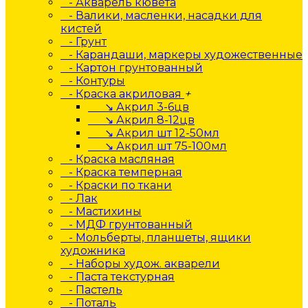
- Акварель кювета
- Валики, масленки, насадки для
кистей
- Грунт
- Карандаши, маркеры художественные
- Картон грунтованный
- Контуры
- Краска акриловая
+
↘ Акрил 3-6цв
↘ Акрил 8-12цв
↘ Акрил шт 12-50мл
↘ Акрил шт 75-100мл
- Краска масляная
- Краска темперная
- Краски по ткани
- Лак
- Мастихины
- МДФ грунтованный
- Мольберты, планшеты, ящики
художника
- Наборы худож. акварели
- Паста текстурная
- Пастель
- Поталь