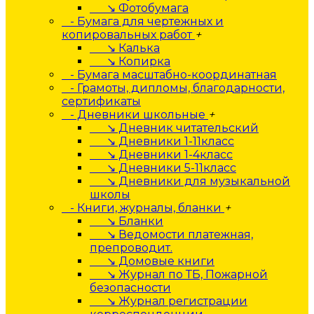
↘ Фотобумага
- Бумага для чертежных и
копировальных работ
+
↘ Калька
↘ Копирка
- Бумага масштабно-координатная
- Грамоты, дипломы, благодарности,
сертификаты
- Дневники школьные
+
↘ Дневник читательский
↘ Дневники 1-11класс
↘ Дневники 1-4класс
↘ Дневники 5-11класс
↘ Дневники для музыкальной
школы
- Книги, журналы, бланки
+
↘ Бланки
↘ Ведомости платежная,
препроводит.
↘ Домовые книги
↘ Журнал по ТБ, Пожарной
безопасности
↘ Журнал регистрации