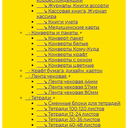
корреспонденции
↘ Журналы, Книги ассорти
↘ Кассовая книга, Журнал
кассира
↘ Книги учета
↘ Медицинские карты
- Конверты и пакеты
+
↘ Конверт-пакет
↘ Конверты белые
↘ Конверты Кому-Куда
↘ Конверты крафт
↘ Конверты с окном
↘ Конверты цветные
- Крафт бумага, дизайн. картон
- Лента чековая
+
↘ Лента чековая 44мм
↘ Лента чековая 57мм
↘ Лента чековая 80мм
- Тетради
+
↘ Сменные блоки для тетрадей
↘ Тетради 100-120 листов
↘ Тетради 12-24 листов
↘ Тетради 30-36 листов
↘ Тетради 40-48 листов