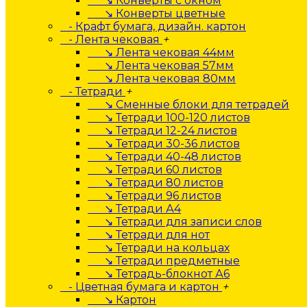
↘ Конверты с окном
↘ Конверты цветные
- Крафт бумага, дизайн. картон
- Лента чековая
+
↘ Лента чековая 44мм
↘ Лента чековая 57мм
↘ Лента чековая 80мм
- Тетради
+
↘ Сменные блоки для тетрадей
↘ Тетради 100-120 листов
↘ Тетради 12-24 листов
↘ Тетради 30-36 листов
↘ Тетради 40-48 листов
↘ Тетради 60 листов
↘ Тетради 80 листов
↘ Тетради 96 листов
↘ Тетради А4
↘ Тетради для записи слов
↘ Тетради для нот
↘ Тетради на кольцах
↘ Тетради предметные
↘ Тетрадь-блокнот А6
- Цветная бумага и картон
+
↘ Картон