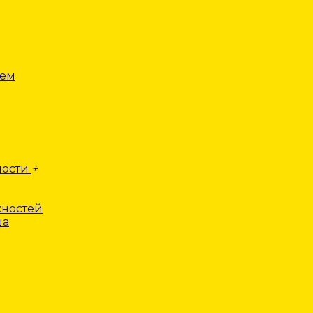
лем
ности
+
ностей
ша