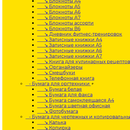
↘ Блокноты А4
↘ Блокноты А5
↘ Блокноты А6
↘ Блокноты А7
↘ Блокноты ассорти
↘ Блокноты В6
↘ Дневник фитнес-тренировок
↘ Записные книжки А4
↘ Записные книжки А5
↘ Записные книжки А6
↘ Записные книжки А7
↘ Книга для кулинарных рецепто
↘ Органайзеры
↘ Смешбуки
↘ Телефонная книга
- Бумага для оргтехники
+
↘ Бумага белая
↘ Бумага для факса
↘ Бумага самоклеящаяся А4
↘ Бумага цветная офисная
↘ Фотобумага
- Бумага для чертежных и копировальны
↘ Калька
↘ Копирка