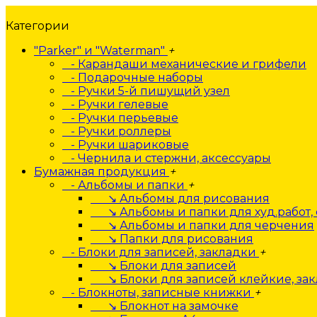
Категории
"Parker" и "Waterman"
+
- Карандаши механические и грифели
- Подарочные наборы
- Ручки 5-й пишущий узел
- Ручки гелевые
- Ручки перьевые
- Ручки роллеры
- Ручки шариковые
- Чернила и стержни, аксессуары
Бумажная продукция
+
- Альбомы и папки
+
↘ Альбомы для рисования
↘ Альбомы и папки для худ.работ, 
↘ Альбомы и папки для черчения
↘ Папки для рисования
- Блоки для записей, закладки
+
↘ Блоки для записей
↘ Блоки для записей клейкие, за
- Блокноты, записные книжки
+
↘ Блокнот на замочке