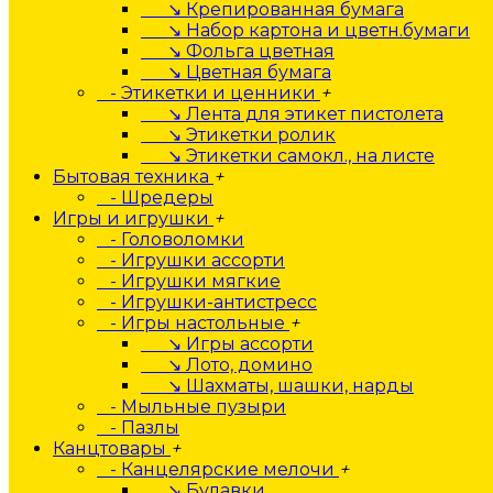
↘ Крепированная бумага
↘ Набор картона и цветн.бумаги
↘ Фольга цветная
↘ Цветная бумага
- Этикетки и ценники
+
↘ Лента для этикет пистолета
↘ Этикетки ролик
↘ Этикетки самокл., на листе
Бытовая техника
+
- Шредеры
Игры и игрушки
+
- Головоломки
- Игрушки ассорти
- Игрушки мягкие
- Игрушки-антистресс
- Игры настольные
+
↘ Игры ассорти
↘ Лото, домино
↘ Шахматы, шашки, нарды
- Мыльные пузыри
- Пазлы
Канцтовары
+
- Канцелярские мелочи
+
↘ Булавки