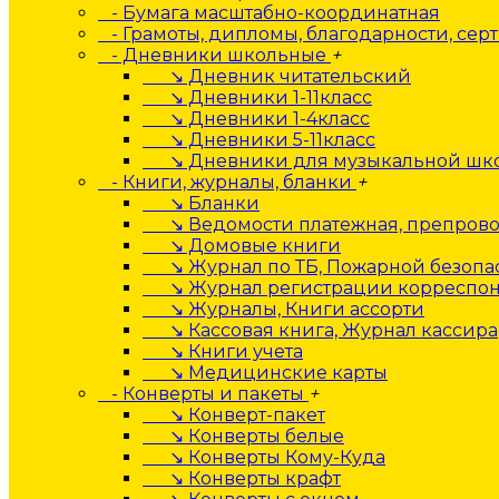
- Бумага масштабно-координатная
- Грамоты, дипломы, благодарности, сер
- Дневники школьные
+
↘ Дневник читательский
↘ Дневники 1-11класс
↘ Дневники 1-4класс
↘ Дневники 5-11класс
↘ Дневники для музыкальной шк
- Книги, журналы, бланки
+
↘ Бланки
↘ Ведомости платежная, препрово
↘ Домовые книги
↘ Журнал по ТБ, Пожарной безопа
↘ Журнал регистрации корреспо
↘ Журналы, Книги ассорти
↘ Кассовая книга, Журнал кассира
↘ Книги учета
↘ Медицинские карты
- Конверты и пакеты
+
↘ Конверт-пакет
↘ Конверты белые
↘ Конверты Кому-Куда
↘ Конверты крафт