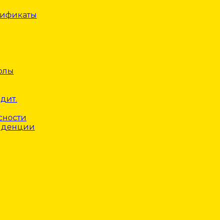
тификаты
олы
дит.
сности
нденции