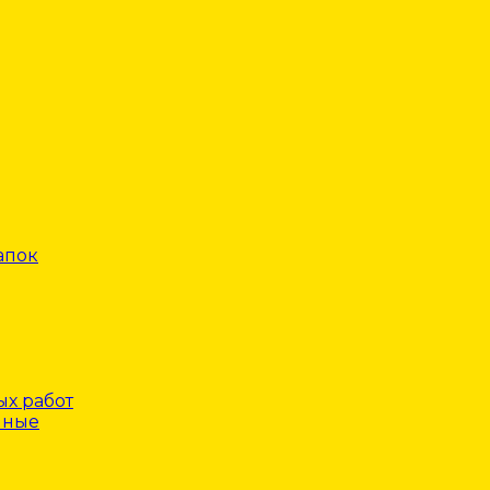
апок
х работ
нные