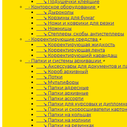
↘ Подушечки клеящие
- Конторское оборудование
+
↘ Дыроколы
↘ Корзины для бумаг
↘ Ножи и коврики для резки
↘ Ножницы
↘ Степлеры, скобы, антистеплеры
- Корректирующие средства
+
↘ Корректирующая жидкость
↘ Корректирующая лента
↘ Корректирующий карандаш
- Папки и системы архивации
+
↘ Аксессуары для документов и п
↘ Короб архивный
↘ Лотки
↘ Мультифоры
↘ Папки адресные
↘ Папки архивные
↘ Папки ассорти
↘ Папки для курсовых и дипломны
↘ Папки и скоросшиватели карто
↘ Папки на кольцах
↘ Папки на молнии
↘ Папки на резинках