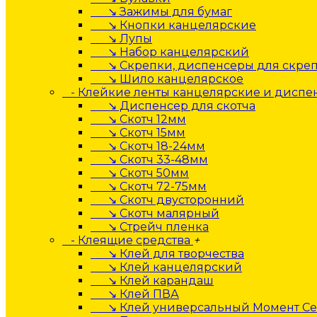
↘ Зажимы для бумаг
↘ Кнопки канцелярские
↘ Лупы
↘ Набор канцелярский
↘ Скрепки, диспенсеры для скре
↘ Шило канцелярское
- Клейкие ленты канцелярские и дисп
↘ Диспенсер для скотча
↘ Скотч 12мм
↘ Скотч 15мм
↘ Скотч 18-24мм
↘ Скотч 33-48мм
↘ Скотч 50мм
↘ Скотч 72-75мм
↘ Скотч двусторонний
↘ Скотч малярный
↘ Стрейч пленка
- Клеящие средства
+
↘ Клей для творчества
↘ Клей канцелярский
↘ Клей карандаш
↘ Клей ПВА
↘ Клей универсальный Момент Се