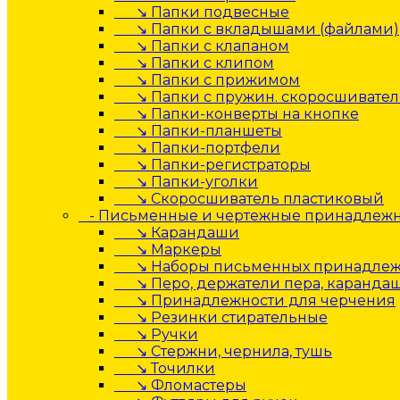
↘ Папки подвесные
↘ Папки с вкладышами (файлами)
↘ Папки с клапаном
↘ Папки с клипом
↘ Папки с прижимом
↘ Папки с пружин. скоросшивате
↘ Папки-конверты на кнопке
↘ Папки-планшеты
↘ Папки-портфели
↘ Папки-регистраторы
↘ Папки-уголки
↘ Скоросшиватель пластиковый
- Письменные и чертежные принадлеж
↘ Карандаши
↘ Маркеры
↘ Наборы письменных принадлеж
↘ Перо, держатели пера, каранда
↘ Принадлежности для черчения
↘ Резинки стирательные
↘ Ручки
↘ Стержни, чернила, тушь
↘ Точилки
↘ Фломастеры