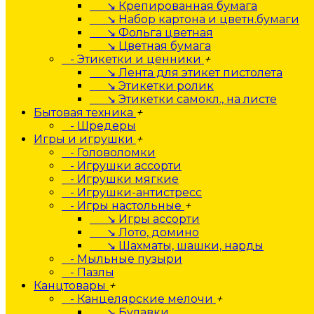
↘ Крепированная бумага
↘ Набор картона и цветн.бумаги
↘ Фольга цветная
↘ Цветная бумага
- Этикетки и ценники
+
↘ Лента для этикет пистолета
↘ Этикетки ролик
↘ Этикетки самокл., на листе
Бытовая техника
+
- Шредеры
Игры и игрушки
+
- Головоломки
- Игрушки ассорти
- Игрушки мягкие
- Игрушки-антистресс
- Игры настольные
+
↘ Игры ассорти
↘ Лото, домино
↘ Шахматы, шашки, нарды
- Мыльные пузыри
- Пазлы
Канцтовары
+
- Канцелярские мелочи
+
↘ Булавки