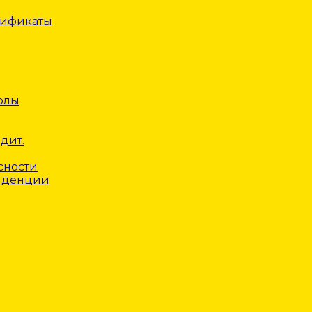
тификаты
олы
дит.
сности
нденции