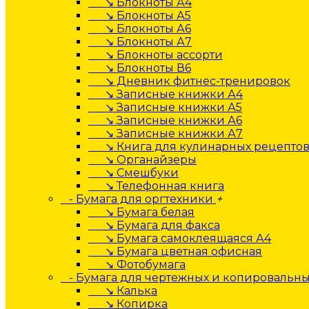
↘ Блокноты А4
↘ Блокноты А5
↘ Блокноты А6
↘ Блокноты А7
↘ Блокноты ассорти
↘ Блокноты В6
↘ Дневник фитнес-тренировок
↘ Записные книжки А4
↘ Записные книжки А5
↘ Записные книжки А6
↘ Записные книжки А7
↘ Книга для кулинарных рецепто
↘ Органайзеры
↘ Смешбуки
↘ Телефонная книга
- Бумага для оргтехники
+
↘ Бумага белая
↘ Бумага для факса
↘ Бумага самоклеящаяся А4
↘ Бумага цветная офисная
↘ Фотобумага
- Бумага для чертежных и копировальны
↘ Калька
↘ Копирка