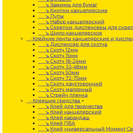
↘ Зажимы для бумаг
↘ Кнопки канцелярские
↘ Лупы
↘ Набор канцелярский
↘ Скрепки, диспенсеры для скре
↘ Шило канцелярское
- Клейкие ленты канцелярские и дисп
↘ Диспенсер для скотча
↘ Скотч 12мм
↘ Скотч 15мм
↘ Скотч 18-24мм
↘ Скотч 33-48мм
↘ Скотч 50мм
↘ Скотч 72-75мм
↘ Скотч двусторонний
↘ Скотч малярный
↘ Стрейч пленка
- Клеящие средства
+
↘ Клей для творчества
↘ Клей канцелярский
↘ Клей карандаш
↘ Клей ПВА
↘ Клей универсальный Момент Се