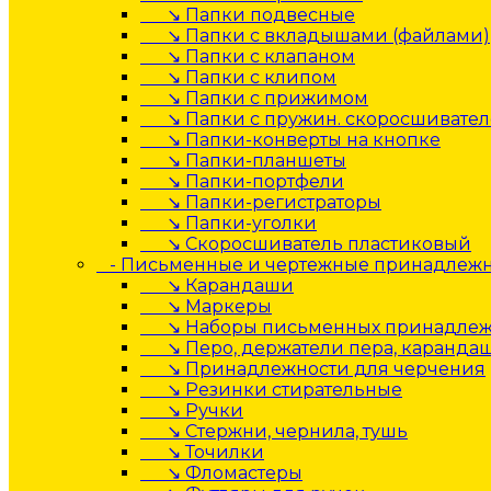
↘ Папки подвесные
↘ Папки с вкладышами (файлами)
↘ Папки с клапаном
↘ Папки с клипом
↘ Папки с прижимом
↘ Папки с пружин. скоросшивате
↘ Папки-конверты на кнопке
↘ Папки-планшеты
↘ Папки-портфели
↘ Папки-регистраторы
↘ Папки-уголки
↘ Скоросшиватель пластиковый
- Письменные и чертежные принадлеж
↘ Карандаши
↘ Маркеры
↘ Наборы письменных принадлеж
↘ Перо, держатели пера, каранда
↘ Принадлежности для черчения
↘ Резинки стирательные
↘ Ручки
↘ Стержни, чернила, тушь
↘ Точилки
↘ Фломастеры