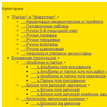
Категории
"Parker" и "Waterman"
+
- Карандаши механические и грифели
- Подарочные наборы
- Ручки 5-й пишущий узел
- Ручки гелевые
- Ручки перьевые
- Ручки роллеры
- Ручки шариковые
- Чернила и стержни, аксессуары
Бумажная продукция
+
- Альбомы и папки
+
↘ Альбомы для рисования
↘ Альбомы и папки для худ.работ, 
↘ Альбомы и папки для черчения
↘ Папки для рисования
- Блоки для записей, закладки
+
↘ Блоки для записей
↘ Блоки для записей клейкие, за
- Блокноты, записные книжки
+
↘ Блокнот на замочке