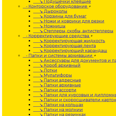
↘ Подушечки клеящие
- Конторское оборудование
+
↘ Дыроколы
↘ Корзины для бумаг
↘ Ножи и коврики для резки
↘ Ножницы
↘ Степлеры, скобы, антистеплеры
- Корректирующие средства
+
↘ Корректирующая жидкость
↘ Корректирующая лента
↘ Корректирующий карандаш
- Папки и системы архивации
+
↘ Аксессуары для документов и п
↘ Короб архивный
↘ Лотки
↘ Мультифоры
↘ Папки адресные
↘ Папки архивные
↘ Папки ассорти
↘ Папки для курсовых и дипломны
↘ Папки и скоросшиватели карто
↘ Папки на кольцах
↘ Папки на молнии
↘ Папки на резинках