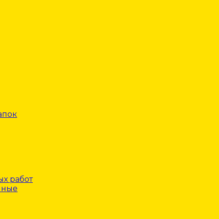
апок
х работ
нные