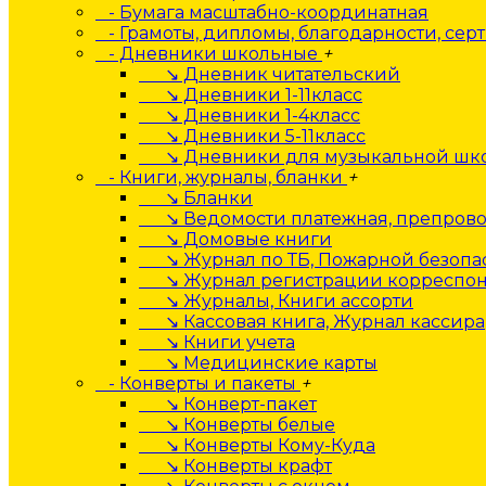
- Бумага масштабно-координатная
- Грамоты, дипломы, благодарности, сер
- Дневники школьные
+
↘ Дневник читательский
↘ Дневники 1-11класс
↘ Дневники 1-4класс
↘ Дневники 5-11класс
↘ Дневники для музыкальной шк
- Книги, журналы, бланки
+
↘ Бланки
↘ Ведомости платежная, препрово
↘ Домовые книги
↘ Журнал по ТБ, Пожарной безопа
↘ Журнал регистрации корреспо
↘ Журналы, Книги ассорти
↘ Кассовая книга, Журнал кассира
↘ Книги учета
↘ Медицинские карты
- Конверты и пакеты
+
↘ Конверт-пакет
↘ Конверты белые
↘ Конверты Кому-Куда
↘ Конверты крафт