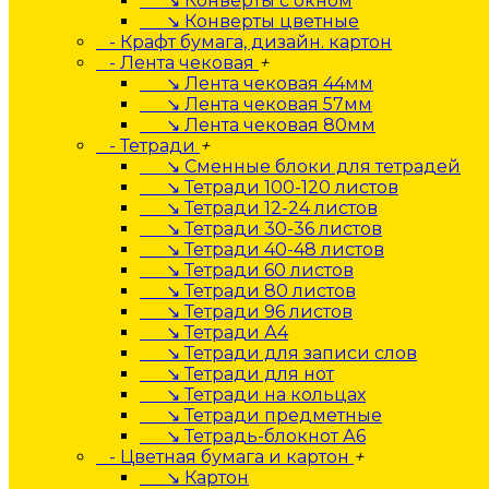
↘ Конверты с окном
↘ Конверты цветные
- Крафт бумага, дизайн. картон
- Лента чековая
+
↘ Лента чековая 44мм
↘ Лента чековая 57мм
↘ Лента чековая 80мм
- Тетради
+
↘ Сменные блоки для тетрадей
↘ Тетради 100-120 листов
↘ Тетради 12-24 листов
↘ Тетради 30-36 листов
↘ Тетради 40-48 листов
↘ Тетради 60 листов
↘ Тетради 80 листов
↘ Тетради 96 листов
↘ Тетради А4
↘ Тетради для записи слов
↘ Тетради для нот
↘ Тетради на кольцах
↘ Тетради предметные
↘ Тетрадь-блокнот А6
- Цветная бумага и картон
+
↘ Картон