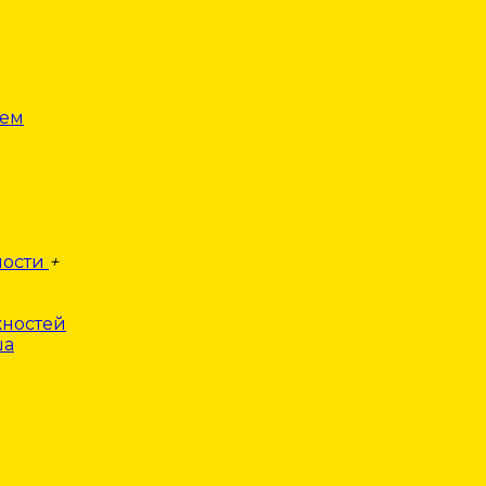
лем
ности
+
ностей
ша