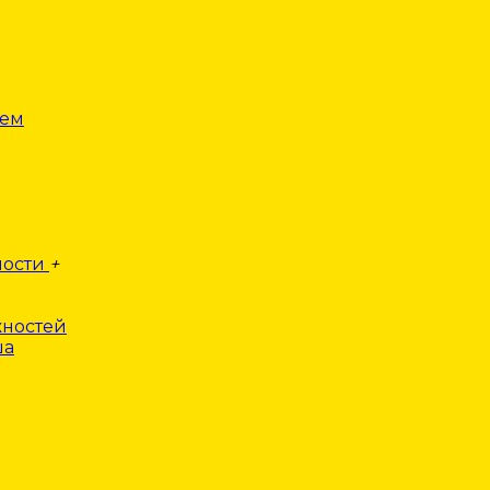
лем
ности
+
ностей
ша