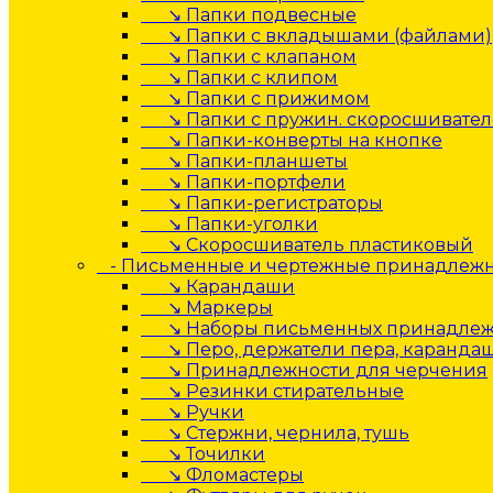
↘ Папки подвесные
↘ Папки с вкладышами (файлами)
↘ Папки с клапаном
↘ Папки с клипом
↘ Папки с прижимом
↘ Папки с пружин. скоросшивате
↘ Папки-конверты на кнопке
↘ Папки-планшеты
↘ Папки-портфели
↘ Папки-регистраторы
↘ Папки-уголки
↘ Скоросшиватель пластиковый
- Письменные и чертежные принадлеж
↘ Карандаши
↘ Маркеры
↘ Наборы письменных принадлеж
↘ Перо, держатели пера, каранда
↘ Принадлежности для черчения
↘ Резинки стирательные
↘ Ручки
↘ Стержни, чернила, тушь
↘ Точилки
↘ Фломастеры