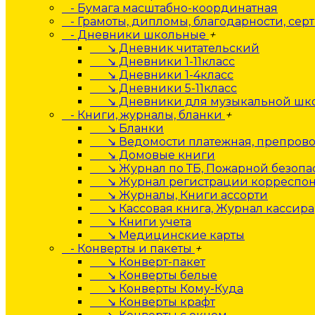
- Бумага масштабно-координатная
- Грамоты, дипломы, благодарности, сер
- Дневники школьные
+
↘ Дневник читательский
↘ Дневники 1-11класс
↘ Дневники 1-4класс
↘ Дневники 5-11класс
↘ Дневники для музыкальной шк
- Книги, журналы, бланки
+
↘ Бланки
↘ Ведомости платежная, препрово
↘ Домовые книги
↘ Журнал по ТБ, Пожарной безопа
↘ Журнал регистрации корреспо
↘ Журналы, Книги ассорти
↘ Кассовая книга, Журнал кассира
↘ Книги учета
↘ Медицинские карты
- Конверты и пакеты
+
↘ Конверт-пакет
↘ Конверты белые
↘ Конверты Кому-Куда
↘ Конверты крафт