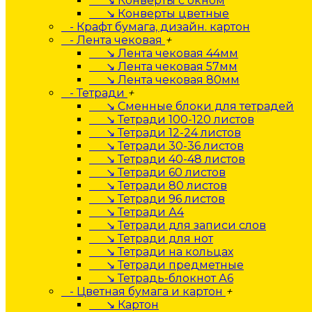
↘ Конверты с окном
↘ Конверты цветные
- Крафт бумага, дизайн. картон
- Лента чековая
+
↘ Лента чековая 44мм
↘ Лента чековая 57мм
↘ Лента чековая 80мм
- Тетради
+
↘ Сменные блоки для тетрадей
↘ Тетради 100-120 листов
↘ Тетради 12-24 листов
↘ Тетради 30-36 листов
↘ Тетради 40-48 листов
↘ Тетради 60 листов
↘ Тетради 80 листов
↘ Тетради 96 листов
↘ Тетради А4
↘ Тетради для записи слов
↘ Тетради для нот
↘ Тетради на кольцах
↘ Тетради предметные
↘ Тетрадь-блокнот А6
- Цветная бумага и картон
+
↘ Картон