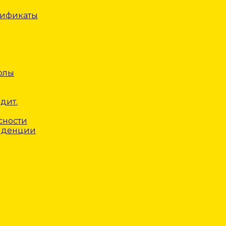
тификаты
олы
дит.
сности
нденции