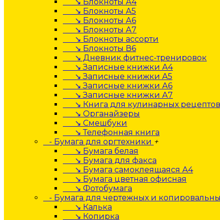
↘ Блокноты А4
↘ Блокноты А5
↘ Блокноты А6
↘ Блокноты А7
↘ Блокноты ассорти
↘ Блокноты В6
↘ Дневник фитнес-тренировок
↘ Записные книжки А4
↘ Записные книжки А5
↘ Записные книжки А6
↘ Записные книжки А7
↘ Книга для кулинарных рецепто
↘ Органайзеры
↘ Смешбуки
↘ Телефонная книга
- Бумага для оргтехники
+
↘ Бумага белая
↘ Бумага для факса
↘ Бумага самоклеящаяся А4
↘ Бумага цветная офисная
↘ Фотобумага
- Бумага для чертежных и копировальны
↘ Калька
↘ Копирка