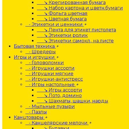
↘ Крепированная бумага
↘ Набор картона и цветн.бумаги
↘ Фольга цветная
↘ Цветная бумага
- Этикетки и ценники
+
↘ Лента для этикет пистолета
↘ Этикетки ролик
↘ Этикетки самокл., на листе
Бытовая техника
+
- Шредеры
Игры и игрушки
+
- Головоломки
- Игрушки ассорти
- Игрушки мягкие
- Игрушки-антистресс
- Игры настольные
+
↘ Игры ассорти
↘ Лото, домино
↘ Шахматы, шашки, нарды
- Мыльные пузыри
- Пазлы
Канцтовары
+
- Канцелярские мелочи
+
↘ Булавки