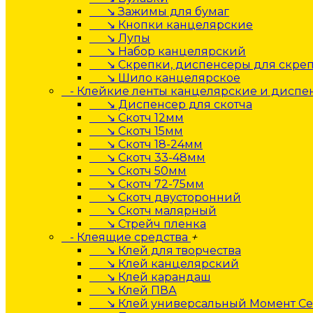
↘ Зажимы для бумаг
↘ Кнопки канцелярские
↘ Лупы
↘ Набор канцелярский
↘ Скрепки, диспенсеры для скре
↘ Шило канцелярское
- Клейкие ленты канцелярские и дисп
↘ Диспенсер для скотча
↘ Скотч 12мм
↘ Скотч 15мм
↘ Скотч 18-24мм
↘ Скотч 33-48мм
↘ Скотч 50мм
↘ Скотч 72-75мм
↘ Скотч двусторонний
↘ Скотч малярный
↘ Стрейч пленка
- Клеящие средства
+
↘ Клей для творчества
↘ Клей канцелярский
↘ Клей карандаш
↘ Клей ПВА
↘ Клей универсальный Момент Се