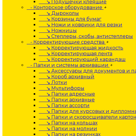
↘ Подушечки клеящие
- Конторское оборудование
+
↘ Дыроколы
↘ Корзины для бумаг
↘ Ножи и коврики для резки
↘ Ножницы
↘ Степлеры, скобы, антистеплеры
- Корректирующие средства
+
↘ Корректирующая жидкость
↘ Корректирующая лента
↘ Корректирующий карандаш
- Папки и системы архивации
+
↘ Аксессуары для документов и п
↘ Короб архивный
↘ Лотки
↘ Мультифоры
↘ Папки адресные
↘ Папки архивные
↘ Папки ассорти
↘ Папки для курсовых и дипломны
↘ Папки и скоросшиватели карто
↘ Папки на кольцах
↘ Папки на молнии
↘ Папки на резинках