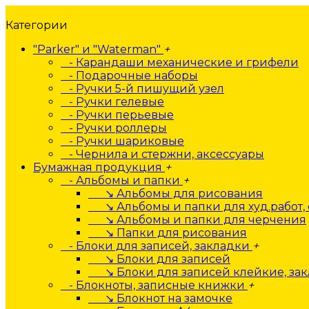
Категории
"Parker" и "Waterman"
+
- Карандаши механические и грифели
- Подарочные наборы
- Ручки 5-й пишущий узел
- Ручки гелевые
- Ручки перьевые
- Ручки роллеры
- Ручки шариковые
- Чернила и стержни, аксессуары
Бумажная продукция
+
- Альбомы и папки
+
↘ Альбомы для рисования
↘ Альбомы и папки для худ.работ, 
↘ Альбомы и папки для черчения
↘ Папки для рисования
- Блоки для записей, закладки
+
↘ Блоки для записей
↘ Блоки для записей клейкие, за
- Блокноты, записные книжки
+
↘ Блокнот на замочке