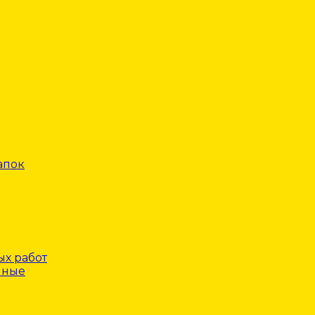
апок
х работ
нные